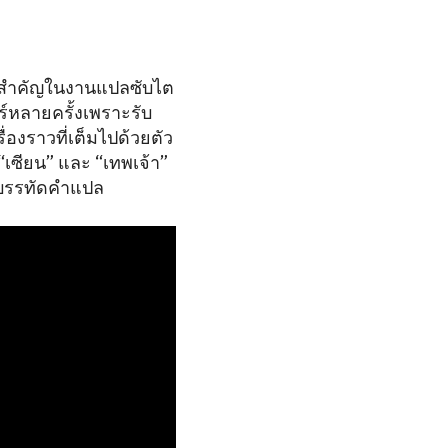
บาทสำคัญในงานแปลซับไต
ร์หลายครั้งเพราะรับ
องราวที่เต็มไปด้วยตัว
เซียน” และ “เทพเจ้า”
ในบรรทัดคำแปล