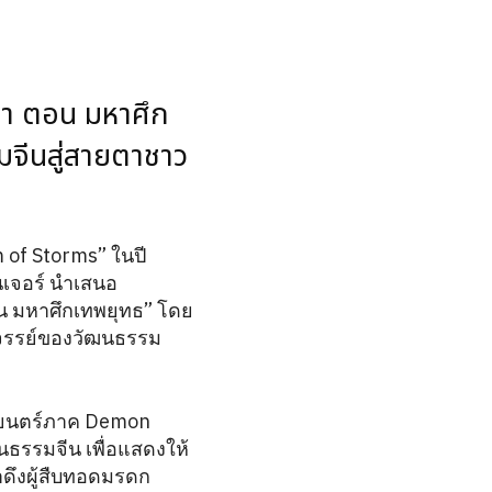
้า ตอน มหาศึก
จีนสู่สายตาชาว
of Storms” ในปี
นเจอร์ นำเสนอ
อน มหาศึกเทพยุทธ” โดย
ศจรรย์ของวัฒนธรรม
าพยนตร์ภาค Demon
นธรรมจีน เพื่อแสดงให้
าดึงผู้สืบทอดมรดก