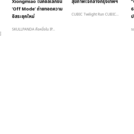
Xiongmiao ในคอลเลกชั่น
สุขภาพใจกลางกรุงเทพฯ
“
‘Off Mode’ ถ่ายทอดความ
6
CUBIC Twilight Run CUBIC...
อิสระยุคใหม่
ป
SKULLPANDA คือหนึ่งใน IP...
รอ
้
's Folio and Digitaria's Men's Foilo Thailand are published under Digitaria Co. Ltd. Al