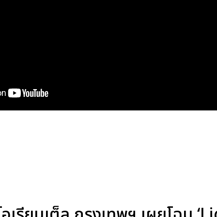
อเรียนเต็ล กรุงเทพฯ เผยโฉม ‘