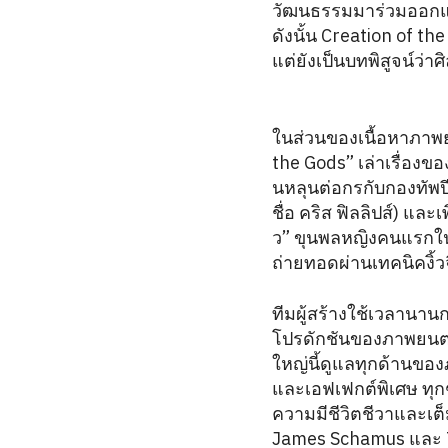
วัฒนธรรมมาร่วมออกแบ
ดังนั้น Creation of t
แต่ยังเป็นบทพิสูจน์ว่า
ในส่วนของเนื้อหาภาพย
the Gods” เล่าเรื่องของ
นหลุนต่อกรกับกองทัพปี
ชื่อ คริส ฟิลลิปส์) แล
ว” ขุนพลหญิงคนแรกในปร
ถ่ายทอดผ่านเทคนิคงิ้ว
ทีมผู้สร้างใช้เวลานา
โปรดักชันของภาพยนตร
ใหญ่นี้ดูแลทุกด้านขอ
และเอฟเฟกต์พิเศษ ทุกๆ
ความมีชีวิตชีวาและเต็
James Schamus และ T