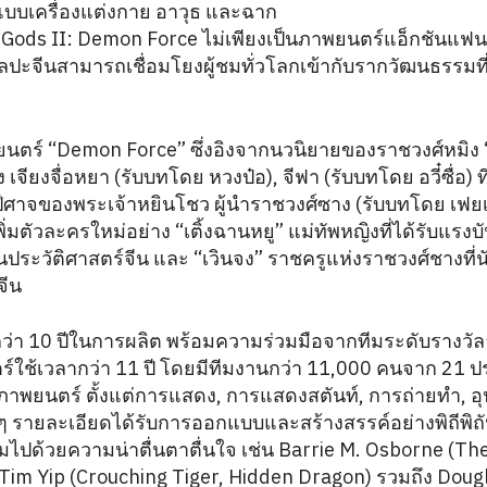
บเครื่องแต่งกาย อาวุธ และฉาก
he Gods II: Demon Force ไม่เพียงเป็นภาพยนตร์แอ็กชันแฟน
ศิลปะจีนสามารถเชื่อมโยงผู้ชมทั่วโลกเข้ากับรากวัฒนธรรมที่ล
นตร์ “Demon Force” ซึ่งอิงจากนวนิยายของราชวงศ์หมิง “
 เจียงจื่อหยา (รับบทโดย หวงป๋อ), จีฟา (รับบทโดย อวี๋ซื่อ) ท
ศาจของพระเจ้าหยินโชว ผู้นำราชวงศ์ซาง (รับบทโดย เฟยเสีย
ะเพิ่มตัวละครใหม่อย่าง “เติ้งฉานหยู” แม่ทัพหญิงที่ได้รับแร
ะวัติศาสตร์จีน และ “เวินจง” ราชครูแห่งราชวงศ์ชางที่นักแ
จีน
นกว่า 10 ปีในการผลิต พร้อมความร่วมมือจากทีมระดับรางวั
์ใช้เวลากว่า 11 ปี โดยมีทีมงานกว่า 11,000 คนจาก 21 
งภาพยนตร์ ตั้งแต่การแสดง, การแสดงสตันท์, การถ่ายทำ,
 รายละเอียดได้รับการออกแบบและสร้างสรรค์อย่างพิถีพิถัน
มไปด้วยความน่าตื่นตาตื่นใจ เช่น Barrie M. Osborne (The
im Yip (Crouching Tiger, Hidden Dragon) รวมถึง Doug