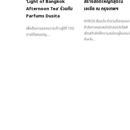
‘Light of Bangkok
สร้างสถิติใหญ่ที่สุดใน
Afternoon Tea’ ร่วมกับ
เอเชีย ณ กรุงเทพฯ
Parfums Dusita
HYROX คืออะไร คำถามที่สายออก
กำลังกายและเหล่านักสปอร์ตไลฟ์
เพื่อเป็นการฉลองวาระก้าวสู่ปีที่ 150
สไตล์กำลังให้ความสนใจอยู่ในขณะนี
ภายใต้แคมเปญ...
สำหรับ...
Terms of use
Privacy Notice
© Copyright - Men