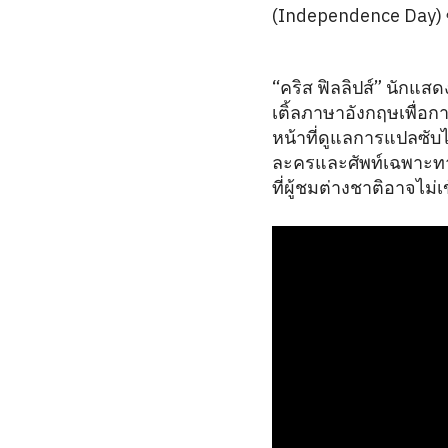
(Independence Day) ซ
“คริส ฟิลลิปส์” นักแส
เติ้ลภาษาอังกฤษเพื่อก
หน้าที่ดูแลการแปลซับไ
ละครและศัพท์เฉพาะทาง
ที่ผู้ชมต่างชาติอาจไ