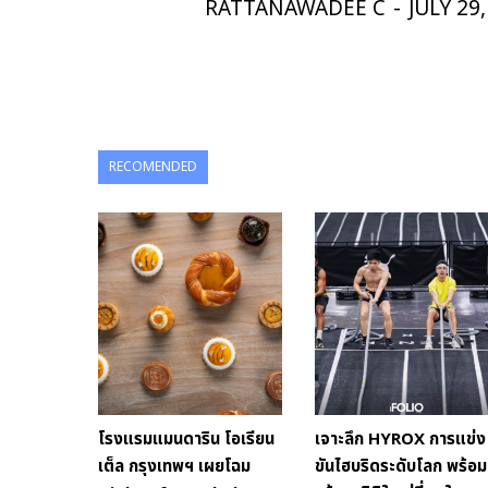
RATTANAWADEE C
-
JULY 29
RECOMENDED
โรงแรมแมนดาริน โอเรียน
เจาะลึก HYROX การแข่ง
เต็ล กรุงเทพฯ เผยโฉม
ขันไฮบริดระดับโลก พร้อม