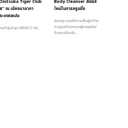
Onitsuka Tiger Club
Body Cleanser สัมผัส
6” ณ เมืองมาลากา
ใหม่ในการกรูมมิ่ง
ระเทศสเปน
Aesop ตอกย้ำความเป็นผู้นำด้าน
การดูแลตัวเองของผู้ชายยุคใหม่
งเท้ารุ่นล่าสุด MEXICO 66...
ด้วยการต้อนรับ...
MEN'S FOLIO
l Rights Reserved.