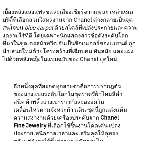
เบื้องหลังแสงแฟลชและเสียงเชียร์จากแฟนๆ เหล่าเซเล
บริตี้ที่เลือกสวมใส่ผลงานจาก Chanel ต่างกลายเป็นจุด
สนใจบน
blue carpet
ด้วยสไตล์ที่เปล่งประกายและความ
งดงามไร้ที่ติ โดยเฉพาะนักแสดงสาวชื่อดังระดับโลก
ที่มาในชุดเดรสผ้าทวีด อันเป็นซิกเนเจอร์ของแบรนด์ ถูก
นำเสนอใหม่ด้วยโครงสร้างที่เฉียบคม ทันสมัย และแฝง
ไปด้วยพลังหญิงในแบบฉบับของ Chanel ยุคใหม่
อีกหนึ่งลุคที่สะกดทุกสายตาคือการปรากฏตัว
ของนางแบบระดับโลกในชุดราตรีผ้าไหมสีดำ
สนิท ผ้าพลิ้วบางเบาราวกับละอองควัน
เคลื่อนไหวตามจังหวะก้าวเดิน ชุดนี้ถูกแต่งแต้ม
ความสง่างามด้วยเครื่องประดับจาก
Chanel
Fine Jewelry
ที่เลือกใช้ชิ้นงานโดดเด่น เปล่ง
ประกายเหนือกาลเวลาและเสริมลุคให้ดูทรง