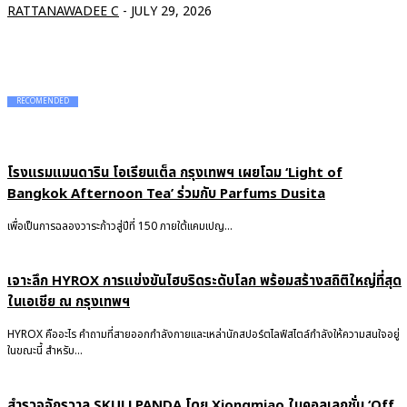
RATTANAWADEE C
-
JULY 29, 2026
RECOMENDED
โรงแรมแมนดาริน โอเรียนเต็ล กรุงเทพฯ เผยโฉม ‘Light of
Bangkok Afternoon Tea’ ร่วมกับ Parfums Dusita
เพื่อเป็นการฉลองวาระก้าวสู่ปีที่ 150 ภายใต้แคมเปญ...
เจาะลึก HYROX การแข่งขันไฮบริดระดับโลก พร้อมสร้างสถิติใหญ่ที่สุด
ในเอเชีย ณ กรุงเทพฯ
HYROX คืออะไร คำถามที่สายออกกำลังกายและเหล่านักสปอร์ตไลฟ์สไตล์กำลังให้ความสนใจอยู่
ในขณะนี้ สำหรับ...
สำรวจจักรวาล SKULLPANDA โดย Xiongmiao ในคอลเลกชั่น ‘Off