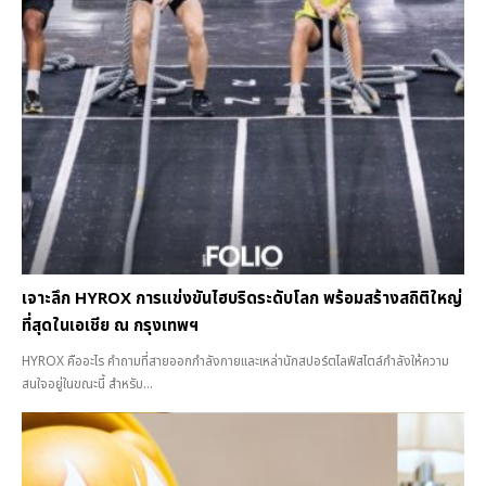
เจาะลึก HYROX การแข่งขันไฮบริดระดับโลก พร้อมสร้างสถิติใหญ่
ที่สุดในเอเชีย ณ กรุงเทพฯ
HYROX คืออะไร คำถามที่สายออกกำลังกายและเหล่านักสปอร์ตไลฟ์สไตล์กำลังให้ความ
สนใจอยู่ในขณะนี้ สำหรับ...