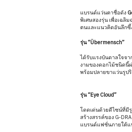
แบรนด์แว่นตาชื่อดัง
G
พิเศษสองรุ่น เพื่อเฉลิ
ตนและแนวคิดอันลึกซึ
รุ่น “Übermensch”
ได้รับแรงบันดาลใจจา
งามของดอกไม้ชนิดนี้
พร้อมปลายขาแว่นรูปริ
รุ่น “Eye Cloud”
โดดเด่นด้วยดีไซน์ที่มี
สร้างสรรค์ของ G-DR
แบรนด์แฟชั่นภายใต้แ