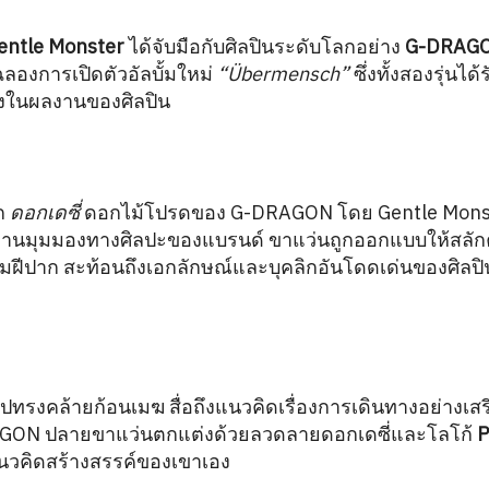
entle Monster
ได้จับมือกับศิลปินระดับโลกอย่าง
G-DRAG
มฉลองการเปิดตัวอัลบั้มใหม่
“Übermensch”
ซึ่งทั้งสองรุ่นไ
้งในผลงานของศิลปิน
ก
ดอกเดซี่
ดอกไม้โปรดของ G-DRAGON โดย Gentle Monst
ผ่านมุมมองทางศิลปะของแบรนด์ ขาแว่นถูกออกแบบให้สลั
มฝีปาก สะท้อนถึงเอกลักษณ์และบุคลิกอันโดดเด่นของศิลปิ
รูปทรงคล้ายก้อนเมฆ สื่อถึงแนวคิดเรื่องการเดินทางอย่างเสร
AGON ปลายขาแว่นตกแต่งด้วยลวดลายดอกเดซี่และโลโก้
P
นวคิดสร้างสรรค์ของเขาเอง