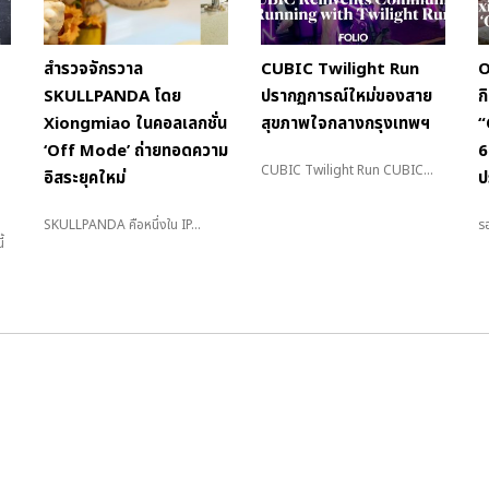
สำรวจจักรวาล
CUBIC Twilight Run
O
SKULLPANDA โดย
ปรากฏการณ์ใหม่ของสาย
ก
Xiongmiao ในคอลเลกชั่น
สุขภาพใจกลางกรุงเทพฯ
“
‘Off Mode’ ถ่ายทอดความ
6
CUBIC Twilight Run CUBIC...
อิสระยุคใหม่
ป
SKULLPANDA คือหนึ่งใน IP...
รอ
้