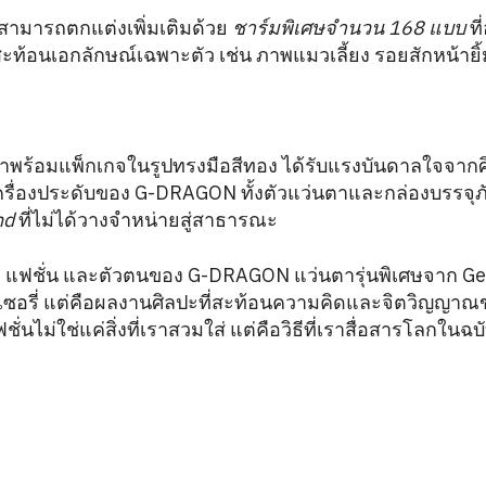
่นสามารถตกแต่งเพิ่มเติมด้วย
ชาร์มพิเศษจำนวน 168 แบบ
ที
ท้อนเอกลักษณ์เฉพาะตัว เช่น ภาพแมวเลี้ยง รอยสักหน้ายิ้
มาพร้อมแพ็กเกจในรูปทรงมือสีทอง ได้รับแรงบันดาลใจจาก
่องประดับของ G-DRAGON ทั้งตัวแว่นตาและกล่องบรรจุภ
nd
ที่ไม่ได้วางจำหน่ายสู่สาธารณะ
ปะ แฟชั่น และตัวตนของ G-DRAGON แว่นตารุ่นพิเศษจาก Gent
สเซอรี่ แต่คือผลงานศิลปะที่สะท้อนความคิดและจิตวิญญาณข
ชั่นไม่ใช่แค่สิ่งที่เราสวมใส่ แต่คือวิธีที่เราสื่อสารโลกใน