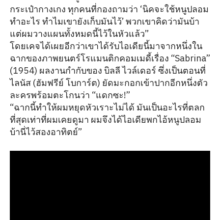
กระเป๋ากางเกง ทุกคนที่กองถามว่า ‘นิคจะใช้หนูปลอม
ทำอะไร ทำไมเขายังเก็บมันไว้’ พวกเขาคิดว่ามันบ้า
แต่ผมวางแผนทั้งหมดนี้ไว้ในหัวแล้ว”
โดยเคจได้เผยอีกว่าเขาได้รับไอเดียนี้มาจากหนึ่งใน
ฉากของภาพยนตร์โรแมนติกคอมเมดี้เรื่อง “Sabrina”
(1954) ผลงานกำกับของ บิลลี ไวล์เดอร์ ซึ่งเป็นตอนที่
ไลนัส (ฮัมฟรีย์ โบการ์ต) ยัดมะกอกเข้าปากอีกหนึ่งตัว
ละครพร้อมตะโกนว่า “แดกซะ!”
“ฉากนี้ทำให้ผมหยุดหัวเราะไม่ได้ มันเป็นอะไรที่ตลก
ที่สุดเท่าที่ผมเคยดูมา ผมจึงได้ไอเดียพกไอ้หนูปลอม
บ้านี่ไว้สองอาทิตย์”