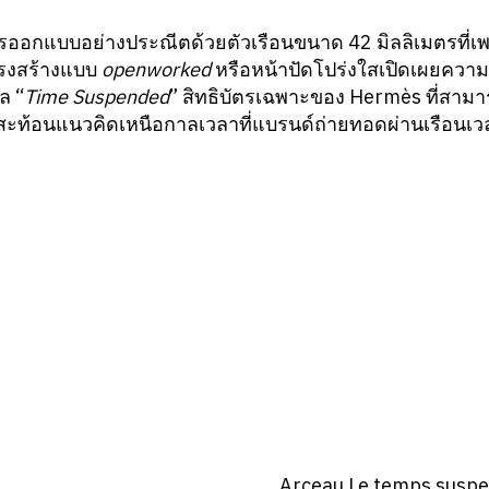
บการออกแบบอย่างประณีตด้วยตัวเรือนขนาด 42 มิลลิเมตรที่
ครงสร้างแบบ
openworked
หรือหน้าปัดโปร่งใสเปิดเผยควา
ล “
Time Suspended
” สิทธิบัตรเฉพาะของ Hermès ที่สามาร
ท้อนแนวคิดเหนือกาลเวลาที่แบรนด์ถ่ายทอดผ่านเรือนเว
Arceau Le temps suspe