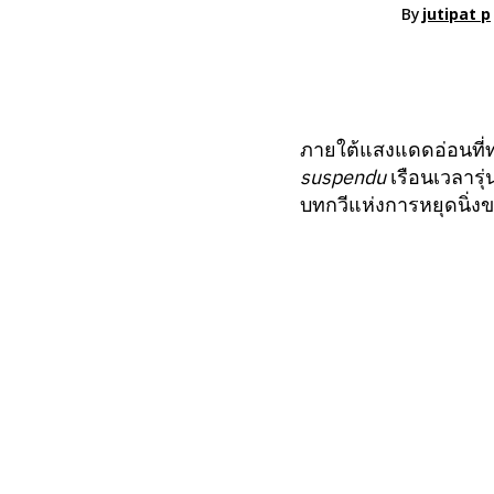
By
jutipat p
ภายใต้แสงแดดอ่อนที่
suspendu
เรือนเวลารุ
บทกวีแห่งการหยุดนิ่ง