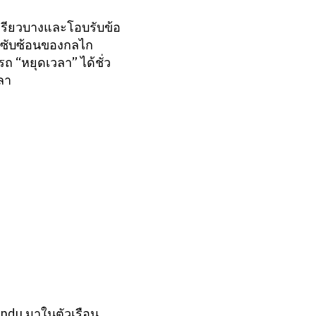
เพรียวบางและโอบรับข้อ
มซับซ้อนของกลไก
ถ “หยุดเวลา” ได้ชั่ว
ลา
ndu มาในตัวเรือน