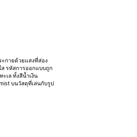
ระกายด้วยแสงที่ส่อง
สดใส รหัสการออกแบบถูก
เล ทั้งสีน้ำเงิน
st บนวัสดุที่เล่นกับรูป