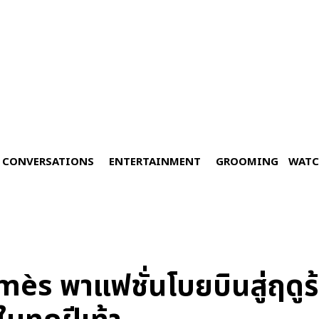
CONVERSATIONS
ENTERTAINMENT
GROOMING
WATC
ès พาแฟชั่นโบยบินสู่ฤดูร้