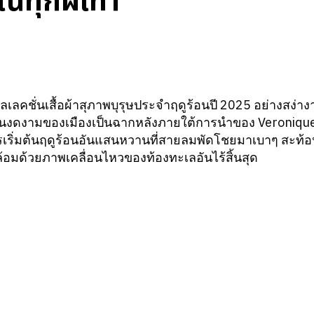
ในทุกฝีเท้า
คชั่นเสื้อผ้าสุภาพบุรุษประจำฤดูร้อนปี 2025 อย่างสง่างามร
ันงดงามของเมืองเป็นฉากหลังภายใต้การนำของ Veroniqu
การเริ่มต้นฤดูร้อนอันแสนหวานที่สายลมพัดโชยมาเบาๆ สะท
ล้อมด้วยภาพเคลื่อนไหวของท้องทะเลอันไร้สิ้นสุด