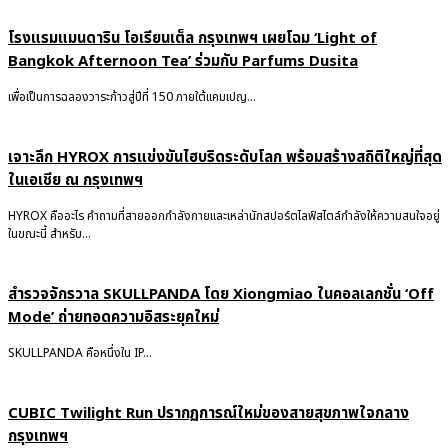
โรงแรมแมนดาริน โอเรียนเต็ล กรุงเทพฯ เผยโฉม ‘Light of
Bangkok Afternoon Tea’ ร่วมกับ Parfums Dusita
เพื่อเป็นการฉลองวาระก้าวสู่ปีที่ 150 ภายใต้แคมเปญ...
เจาะลึก HYROX การแข่งขันไฮบริดระดับโลก พร้อมสร้างสถิติใหญ่ที่สุด
ในเอเชีย ณ กรุงเทพฯ
HYROX คืออะไร คำถามที่สายออกกำลังกายและเหล่านักสปอร์ตไลฟ์สไตล์กำลังให้ความสนใจอยู่
ในขณะนี้ สำหรับ...
สำรวจจักรวาล SKULLPANDA โดย Xiongmiao ในคอลเลกชั่น ‘Off
Mode’ ถ่ายทอดความอิสระยุคใหม่
SKULLPANDA คือหนึ่งใน IP...
CUBIC Twilight Run ปรากฏการณ์ใหม่ของสายสุขภาพใจกลาง
กรุงเทพฯ