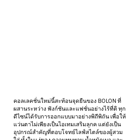
คอลเลคชั่นใหม่นี้สะท้อนจุดยืนของ BOLON ที่
ผสานระหว่าง ฟังก์ชันและแฟชั่นอย่างไร้ที่ติ ทุก
ดีไซน์ได้รับการออกแบบมาอย่างพิถีพิถัน เพื่อให้
แว่นตาไม่เพียงเป็นไอเทมเสริมลุกค แต่ยังเป็น
อุปกรณ์สำคัญที่ตอบโจทย์ไลฟ์สไตล์ของผู้สวม
ใส่ ทั้งในแง่ของ ความทนทาน น้ำหนักเบา และ