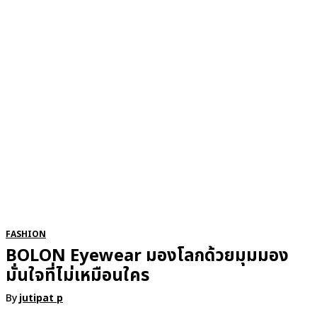
RSATIONS
ENTERTAINMENT
GROOMING
WATCH & JE
FASHION
BOLON Eyewear มองโลกด้วยมุมมอง
มั่นใจที่ไม่เหมือนใคร
By
jutipat p