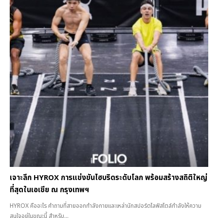
เจาะลึก HYROX การแข่งขันไฮบริดระดับโลก พร้อมสร้างสถิติใหญ่
ที่สุดในเอเชีย ณ กรุงเทพฯ
HYROX คืออะไร คำถามที่สายออกกำลังกายและเหล่านักสปอร์ตไลฟ์สไตล์กำลังให้ความ
สนใจอยู่ในขณะนี้ สำหรับ...