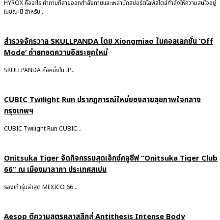
HYROX คืออะไร คำถามที่สายออกกำลังกายและเหล่านักสปอร์ตไลฟ์สไตล์กำลังให้ความสนใจอยู่
ในขณะนี้ สำหรับ...
สำรวจจักรวาล SKULLPANDA โดย Xiongmiao ในคอลเลกชั่น ‘Off
Mode’ ถ่ายทอดความอิสระยุคใหม่
SKULLPANDA คือหนึ่งใน IP...
CUBIC Twilight Run ปรากฏการณ์ใหม่ของสายสุขภาพใจกลาง
กรุงเทพฯ
CUBIC Twilight Run CUBIC...
Onitsuka Tiger จัดกิจกรรมสุดเอ็กซ์คลูซีฟ “Onitsuka Tiger Club
66” ณ เมืองมาลากา ประเทศสเปน
รองเท้ารุ่นล่าสุด MEXICO 66...
Aesop ตีความสูตรคลาสสิกสู่ Antithesis Intense Body