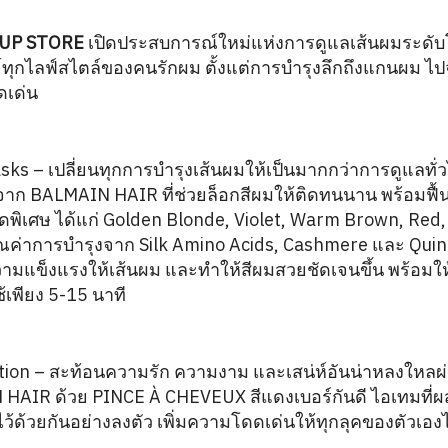
-UP STORE
เปิดประสบการณ์ใหม่แห่งการดูแลเส้นผมระดั
ย์ทุกไลฟ์สไตล์ของคนรักผม ตั้งแต่การบำรุงลึกถึงแกนผม ไ
ดเด่น
sks – เปลี่ยนทุกการบำรุงเส้นผมให้เป็นมากกว่าการดูแลทั่
าก BALMAIN HAIR ที่ช่วยล็อกสีผมให้ติดทนนาน พร้อมฟื้นบ
สุดพิเศษ ได้แก่ Golden Blonde, Violet, Warm Brown, Re
ณค่าการบำรุงจาก Silk Amino Acids, Cashmere และ Quinoa
มความแข็งแรงให้เส้นผม และทำให้สีผมสวยชัดเจนขึ้น พร้อมใ
้เพียง 5-15 นาที
tion – สะท้อนความรัก ความงาม และเสน่ห์อันน่าหลงใหลผ
 HAIR ด้วย PINCE À CHEVEUX สีแดงเบอร์กันดี ไอเทมที
ด้วยกันอย่างลงตัว เพิ่มความโดดเด่นให้ทุกลุคของตัวเองไ