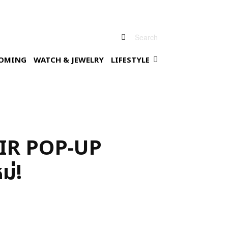
Search
OMING
WATCH & JEWELRY
LIFESTYLE
AIR POP-UP
ม่!