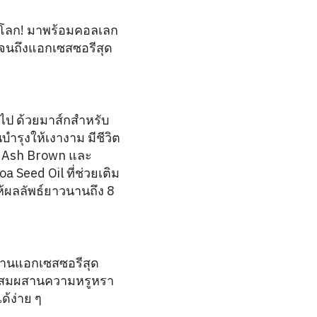
บโลก! มาพร้อมคอลเลก
ปจนถึงแอกเซสซอรีสุด
วไป ด้วยมาส์กสำหรับ
ำรุงให้เงางาม มีชีวิต
d, Ash Brown และ
 Seed Oil ที่ช่วยเติม
ห้ผลลัพธ์ยาวนานถึง 8
่านแอกเซสซอรีสุด
่ผสมผสานความหรูหรา
ด้ง่าย ๆ