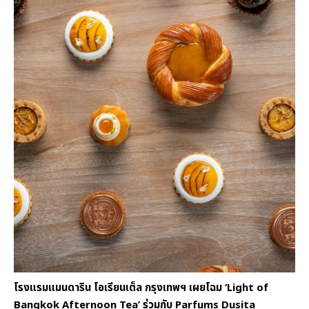
โรงแรมแมนดาริน โอเรียนเต็ล กรุงเทพฯ เผยโฉม ‘Light of
Bangkok Afternoon Tea’ ร่วมกับ Parfums Dusita