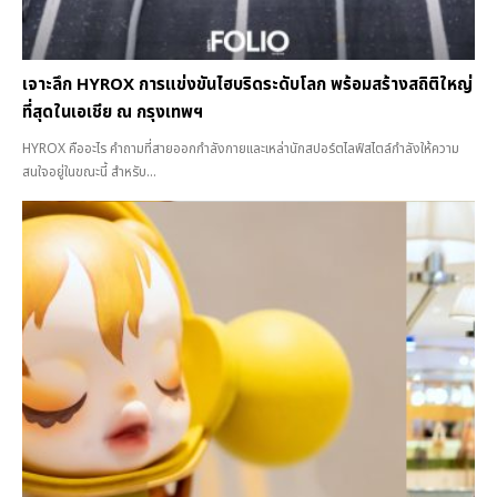
เจาะลึก HYROX การแข่งขันไฮบริดระดับโลก พร้อมสร้างสถิติใหญ่
ที่สุดในเอเชีย ณ กรุงเทพฯ
HYROX คืออะไร คำถามที่สายออกกำลังกายและเหล่านักสปอร์ตไลฟ์สไตล์กำลังให้ความ
สนใจอยู่ในขณะนี้ สำหรับ...