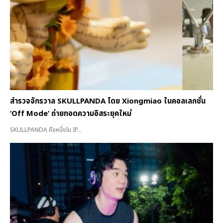
สำรวจจักรวาล SKULLPANDA โดย Xiongmiao ในคอลเลกชั่น
‘Off Mode’ ถ่ายทอดความอิสระยุคใหม่
SKULLPANDA คือหนึ่งใน IP...