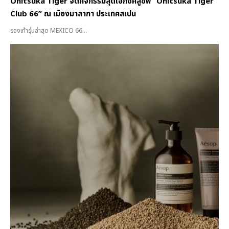
Onitsuka Tiger จัดกิจกรรมสุดเอ็กซ์คลูซีฟ “Onitsuka Tiger
Club 66” ณ เมืองมาลากา ประเทศสเปน
รองเท้ารุ่นล่าสุด MEXICO 66...