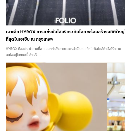
เจาะลึก HYROX การแข่งขันไฮบริดระดับโลก พร้อมสร้างสถิติใหญ่
ที่สุดในเอเชีย ณ กรุงเทพฯ
HYROX คืออะไร คำถามที่สายออกกำลังกายและเหล่านักสปอร์ตไลฟ์สไตล์กำลังให้ความ
สนใจอยู่ในขณะนี้ สำหรับ...