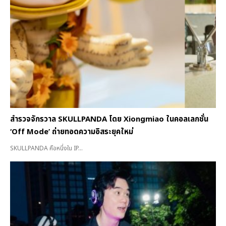
สำรวจจักรวาล SKULLPANDA โดย Xiongmiao ในคอลเลกชั่น
‘Off Mode’ ถ่ายทอดความอิสระยุคใหม่
SKULLPANDA คือหนึ่งใน IP...