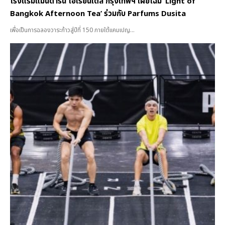
โรงแรมแมนดาริน โอเรียนเต็ล กรุงเทพฯ เผยโฉม ‘Light of
Bangkok Afternoon Tea’ ร่วมกับ Parfums Dusita
เพื่อเป็นการฉลองวาระก้าวสู่ปีที่ 150 ภายใต้แคมเปญ...