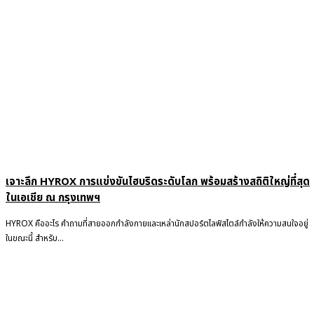
เจาะลึก HYROX การแข่งขันไฮบริดระดับโลก พร้อมสร้างสถิติใหญ่ที่สุด
ในเอเชีย ณ กรุงเทพฯ
HYROX คืออะไร คำถามที่สายออกกำลังกายและเหล่านักสปอร์ตไลฟ์สไตล์กำลังให้ความสนใจอยู่
ในขณะนี้ สำหรับ...