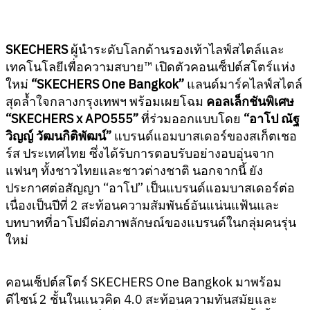
SKECHERS
ผู้นำระดับโลกด้านรองเท้าไลฟ์สไตล์และ
เทคโนโลยีเพื่อความสบาย™ เปิดตัวคอนเซ็ปต์สโตร์แห่ง
ใหม่
“SKECHERS One Bangkok”
แลนด์มาร์คไลฟ์สไตล์
สุดล้ำใจกลางกรุงเทพฯ พร้อมเผยโฉม
คอลเล็กชันพิเศษ
“SKECHERS x APO555”
ที่ร่วมออกแบบโดย
“อาโป ณัฐ
วิญญ์ วัฒนกิติพัฒน์”
แบรนด์แอมบาสเดอร์ของสเก็ตเชอ
ร์ส ประเทศไทย ซึ่งได้รับการตอบรับอย่างอบอุ่นจาก
แฟนๆ ทั้งชาวไทยและชาวต่างชาติ นอกจากนี้ ยัง
ประกาศต่อสัญญา “อาโป” เป็นแบรนด์แอมบาสเดอร์ต่อ
เนื่องเป็นปีที่ 2 สะท้อนความสัมพันธ์อันแน่นแฟ้นและ
บทบาทที่อาโปมีต่อภาพลักษณ์ของแบรนด์ในกลุ่มคนรุ่น
ใหม่
คอนเซ็ปต์สโตร์ SKECHERS One Bangkok มาพร้อม
ดีไซน์ 2 ชั้นในแนวคิด 4.0 สะท้อนความทันสมัยและ