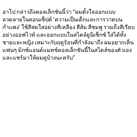
อาโป กล่าวถึงคอลเล็กชันนี้ว่า “ผมตั้งใจออกแบบ
ลวดลายในคอนเซ็ปต์ ‘ความเป็นเด็กและการวาดบน
กำแพง’ ใช้สีสดใสอย่างสีเหลือง สีส้ม สีชมพู รวมถึงสีเรียบ
อย่างออฟไวท์ และออกแบบในสไตล์ยูนิเซ็กซ์ ใส่ได้ทั้ง
ชายและหญิง เหมาะกับฤดูร้อนที่กำลังมาถึง ผมอยากเห็น
แฟนๆ มิกซ์แอนด์แมทช์คอลเล็กชันนี้ในสไตล์ของตัวเอง
และแชร์มาให้ผมดูบ้างนะครับ”