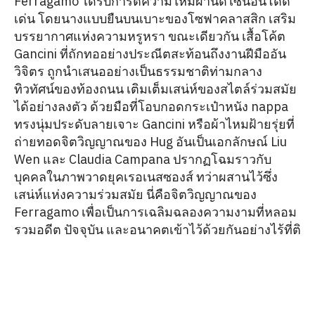
Ferragamo ได้รับการตีความใหม่ผ่านดีไซน์อันโดด
เด่น โดยนางแบบยืนบนเบาะของโซฟาคลาสสิก เสริม
บรรยากาศแห่งความหรูหรา ขณะเดียวกัน เสื้อโค้ต
Gancini ที่ถักทออย่างประณีตสะท้อนถึงงานฝีมืออัน
วิจิตร ถูกนำเสนออย่างเป็นธรรมชาติท่ามกลาง
ทิวทัศน์ของท้องถนน เติมเต็มเสน่ห์ของสไตล์ร่วมสมัย
ได้อย่างลงตัว ด้วยมือที่โอบกอดกระเป๋าหนัง nappa
ทรงนุ่มประดับลายเจาะ Gancini หรือผ้าไหมฝ้ายรุ่ยที่
ถ่ายทอดจิตวิญญาณของ Hug อันเป็นเอกลักษณ์ Liu
Wen และ Claudia Campana ปรากฏโฉมราวกับ
บุคคลในภาพวาดยุคเรอเนสซองส์ ทว่าผสานไว้ซึ่ง
เสน่ห์แห่งความร่วมสมัย นี่คือจิตวิญญาณของ
Ferragamo เพื่อเป็นการเฉลิมฉลองความงามที่หลอม
รวมอดีต ปัจจุบัน และอนาคตเข้าไว้ด้วยกันอย่างไร้ที่ติ