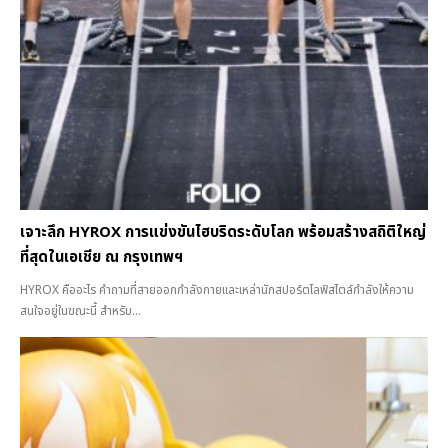
เจาะลึก HYROX การแข่งขันไฮบริดระดับโลก พร้อมสร้างสถิติใหญ่
ที่สุดในเอเชีย ณ กรุงเทพฯ
HYROX คืออะไร คำถามที่สายออกกำลังกายและเหล่านักสปอร์ตไลฟ์สไตล์กำลังให้ความ
สนใจอยู่ในขณะนี้ สำหรับ...