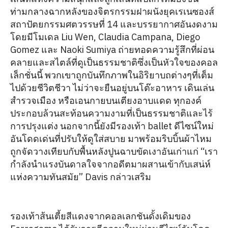
ท่ามกลางฉากหลังของจิตรกรรมฝาผนังยุคเรเนซองส์
สถาปัตยกรรมศตวรรษที่ 14 และบรรยากาศอันงดงาม
โดยมีโมเดล Liu Wen, Claudia Campana, Diego
Gomez และ Naoki Sumiya ถ่ายทอดความรู้สึกที่ผ่อน
คลายและสไตล์ที่ดูเป็นธรรมชาติซึ่งเป็นหัวใจของคอล
เล็กชั่นนี้ พวกเขาถูกบันทึกภาพในอิริยาบถต่างๆที่เต็ม
ไปด้วยชีวิตชีวา ไม่ว่าจะยืนอยู่บนโต๊ะอาหาร เดินเล่น
สำรวจเมือง หรือเอนกายบนเตียงอาบแดด ทุกองค์
ประกอบล้วนสะท้อนความงามที่เป็นธรรมชาติและไร้
การปรุงแต่ง นอกจากนี้ยังมีรองเท้า ballet ดีไซน์ใหม่
อันโดดเด่นที่ปรับให้ดูใส่สบาย มาพร้อมริบบิ้นผ้าไหม
ถูกจัดวางเทียบกับพื้นหลังปูนฉาบขัดเงาอันเก่าแก่ “เรา
กำลังนำแรงบันดาลใจจากอดีตมาผสานเข้ากับเสน่ห์
แห่งความทันสมัย” Davis กล่าวเสริม
รองเท้าส้นเตี้ยสีแดงจากคอลเลกชันดั้งเดิมของ