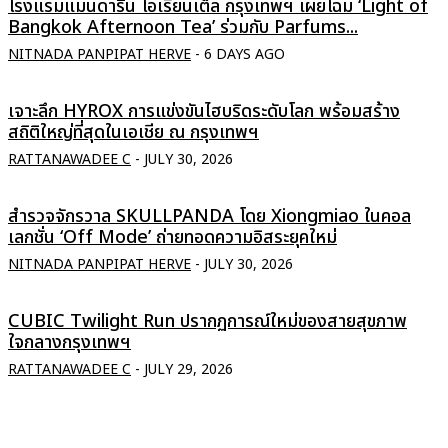
โรงแรมแมนดาริน โอเรียนเต็ล กรุงเทพฯ เผยโฉม ‘Light of
Bangkok Afternoon Tea’ ร่วมกับ Parfums...
NITNADA PANPIPAT HERVE
-
6 DAYS AGO
เจาะลึก HYROX การแข่งขันไฮบริดระดับโลก พร้อมสร้าง
สถิติใหญ่ที่สุดในเอเชีย ณ กรุงเทพฯ
RATTANAWADEE C
-
JULY 30, 2026
สำรวจจักรวาล SKULLPANDA โดย Xiongmiao ในคอล
เลกชั่น ‘Off Mode’ ถ่ายทอดความอิสระยุคใหม่
NITNADA PANPIPAT HERVE
-
JULY 30, 2026
CUBIC Twilight Run ปรากฏการณ์ใหม่ของสายสุขภาพ
ใจกลางกรุงเทพฯ
RATTANAWADEE C
-
JULY 29, 2026