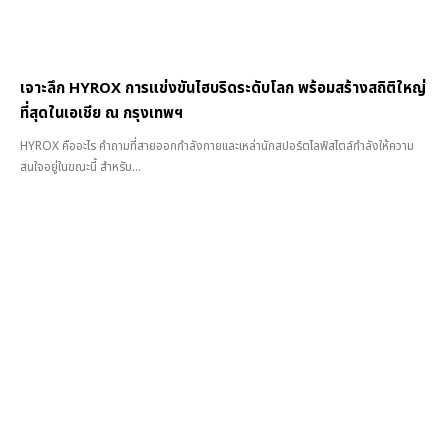
เจาะลึก HYROX การแข่งขันไฮบริดระดับโลก พร้อมสร้างสถิติใหญ่
ที่สุดในเอเชีย ณ กรุงเทพฯ
HYROX คืออะไร คำถามที่สายออกกำลังกายและเหล่านักสปอร์ตไลฟ์สไตล์กำลังให้ความ
สนใจอยู่ในขณะนี้ สำหรับ...