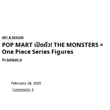
RSATIONS
ENTERTAINMENT
GROOMING
WATCH & JE
ART & DESIGN
POP MART เปิดตัว! THE MONSTERS ×
One Piece Series Figures
By
jutipat p
February 28, 2025
Comments
0