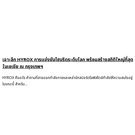
เจาะลึก HYROX การแข่งขันไฮบริดระดับโลก พร้อมสร้างสถิติใหญ่ที่สุด
ในเอเชีย ณ กรุงเทพฯ
HYROX คืออะไร คำถามที่สายออกกำลังกายและเหล่านักสปอร์ตไลฟ์สไตล์กำลังให้ความสนใจอยู่
ในขณะนี้ สำหรับ...