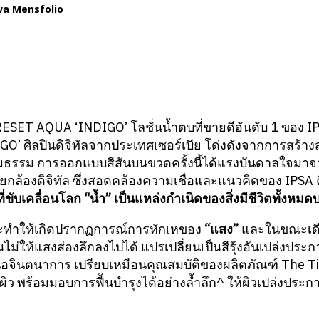
a Mensfolio
ET AQUA ‘INDIGO’ โลชั่นน้ำตบที่ขายดีอันดับ 1 ของ IPS
IGO’ ศิลปินดิจิทัลจากประเทศเซอร์เบีย โด่งดังจากการสร้
ามธรรม การออกแบบสีสันบนขวดครั้งนี้ได้แรงบันดาลใจมาจ
กล้องดิจิทัล ซึ่งสอดคล้องความเชื่อและแนวคิดของ IPSA 
ี่ขับเคลื่อนโลก
“น้ำ” เป็นแหล่งกำเนิดของสิ่งมีชีวิตทั้งหม
ะทำให้เกิดปรากฏการณ์การหักเหของ
“แสง”
และในขณะเด
่ให้แสงส่องลึกลงไปได้ แปรเปลี่ยนเป็นสีรุ้งอันเปล่งประก
อจินตนาการ เปรียบเหมือนคุณสมบัติของผลิตภัณฑ์ The 
งผิว พร้อมมอบการฟื้นบำรุงได้อย่างล้ำลึก^ ให้ผิวเปล่งประ