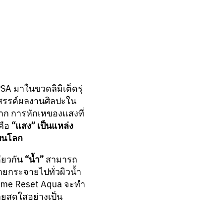
A มาในขวดลิมิเต็ดรุ่
างสรรค์ผลงานศิลปะใน
าก การหักเหของแสงที่
คือ
“แสง” เป็นแหล่ง
ดบนโลก
ียวกัน
“น้ำ”
สามารถ
ายกระจายไปทั่วผิวน้ำ
Time Reset Aqua จะทำ
กายสดใสอย่างเป็น