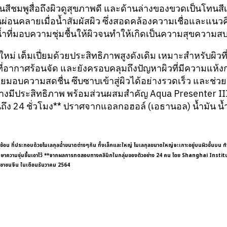
ชมพูสื่อถึงผิวดูสุขภาพดี และด้านล่างของขวดเป็นโทนสีเขี
นผ่อนคลายเมื่อน้ำสัมผัสผิว ซึ่งสอดคล้องความเชื่อและแนว
้ำที่มอบความชุ่มชื้นให้ผิวจนทำให้เกิดเป็นความสุขความ
ใหม่ เต็มเปี่ยมด้วยประสิทธิภาพสูงดังเดิม เหมาะสำหรับผิวที
วงที่อากาศร้อนจัด และยังครอบคลุมถึงปัญหาผิวที่มีความแห้ง
วยมอบความสดชื่น ซึบซาบเข้าสู่ผิวได้อย่างรวดเร็ว และช่วยฟ
อย่างมีประสิทธิภาพ พร้อมส่วนผสมสำคัญ Aqua Presenter III* 
นถึง 24 ชั่วโมง** ปราศจากแอลกอฮอล์ (เอธานอล) น้ำมัน น้
อน ที่ประกอบด้วยโมเลกุลน้ำขนาดต่างๆกัน ทั้งเล็กและใหญ่ โมเลกุลขนาดใหญ่จะเกาะอยู่บนผิวชั้นบน ทำหน้
ะรักษาความชุ่มชื้นเอาไว้ **จากผลการทดสอบทางคลินิกในกลุ่มของตัวอย่าง 24 คน โดย Shanghai In
าชนจีน ในเดือนธันวาคม 2564