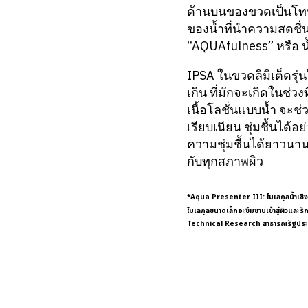
ด้านบนของขวดเป็นโทนสี
ของน้ำที่นำความสดชื่
“AQUAfulness” หรือ น
IPSA ในขวดลิมิเต็ดรุ่น
เกิน ที่มักจะเกิดในช่
เนื้อโลชั่นแบบน้ำ จะช่
เรียบเนียน ชุ่มชื้นได้
ความชุ่มชื้นได้ยาวนา
กับทุกสภาพผิว
*Aqua Presenter III: โมเลกุลน้ำเชิงซ้
โมเลกุลขนาดเล็กจะซึมซาบเข้าสู่ผิวแล
Technical Research สาธารณรัฐประช