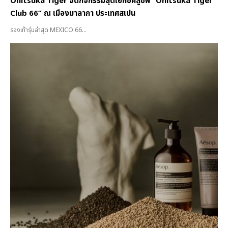
Onitsuka Tiger จัดกิจกรรมสุดเอ็กซ์คลูซีฟ “Onitsuka Tiger
Club 66” ณ เมืองมาลากา ประเทศสเปน
รองเท้ารุ่นล่าสุด MEXICO 66...