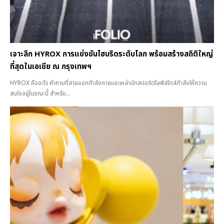
เจาะลึก HYROX การแข่งขันไฮบริดระดับโลก พร้อมสร้างสถิติใหญ่
ที่สุดในเอเชีย ณ กรุงเทพฯ
HYROX คืออะไร คำถามที่สายออกกำลังกายและเหล่านักสปอร์ตไลฟ์สไตล์กำลังให้ความ
สนใจอยู่ในขณะนี้ สำหรับ...