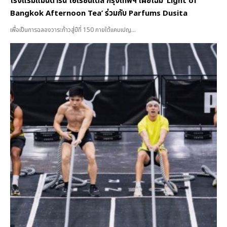
โรงแรมแมนดาริน โอเรียนเต็ล กรุงเทพฯ เผยโฉม ‘Light of
Bangkok Afternoon Tea’ ร่วมกับ Parfums Dusita
เพื่อเป็นการฉลองวาระก้าวสู่ปีที่ 150 ภายใต้แคมเปญ...