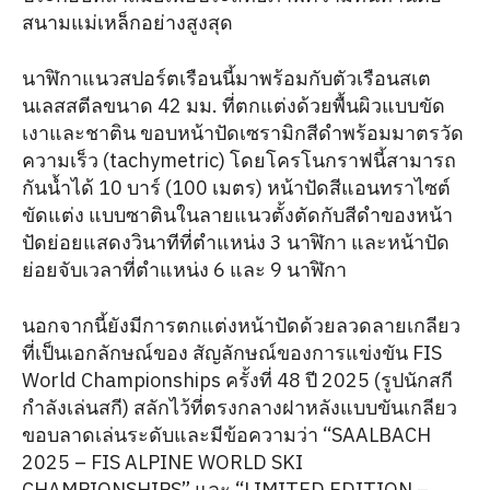
สนามแม่เหล็กอย่างสูงสุด
นาฬิกาแนวสปอร์ตเรือนนี้มาพร้อมกับตัวเรือนสเต
นเลสสตีลขนาด 42 มม. ที่ตกแต่งด้วยพื้นผิวแบบขัด
เงาและชาติน ขอบหน้าปัดเซรามิกสีดำพร้อมมาตรวัด
ความเร็ว (tachymetric) โดยโครโนกราฟนี้สามารถ
กันน้ำได้ 10 บาร์ (100 เมตร) หน้าปัดสีแอนทราไซต์
ขัดแต่ง แบบซาตินในลายแนวตั้งตัดกับสีดำของหน้า
ปัดย่อยแสดงวินาทีที่ตำแหน่ง 3 นาฬิกา และหน้าปัด
ย่อยจับเวลาที่ตำแหน่ง 6 และ 9 นาฬิกา
นอกจากนี้ยังมีการตกแต่งหน้าปัดด้วยลวดลายเกลียว
ที่เป็นเอกลักษณ์ของ สัญลักษณ์ของการแข่งขัน FIS
World Championships ครั้งที่ 48 ปี 2025 (รูปนักสกี
กำลังเล่นสกี) สลักไว้ที่ตรงกลางฝาหลังแบบขันเกลียว
ขอบลาดเล่นระดับและมีข้อความว่า “SAALBACH
2025 – FIS ALPINE WORLD SKI
CHAMPIONSHIPS” และ “LIMITED EDITION –