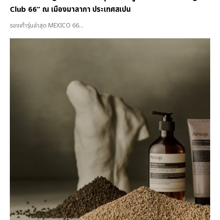
Club 66” ณ เมืองมาลากา ประเทศสเปน
รองเท้ารุ่นล่าสุด MEXICO 66...