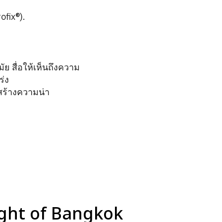
fix®).
สื่อให้เห็นถึงความ
ร่ง
สร้างความน่า
Light of Bangkok