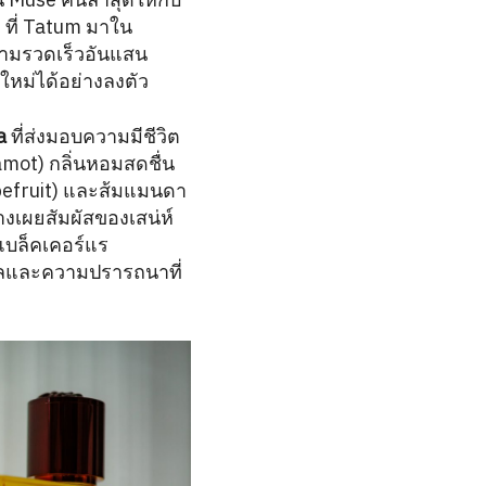
 ที่ Tatum มาใน
วามรวดเร็วอันแสน
ใหม่ได้อย่างลงตัว
a
ที่ส่งมอบความมีชีวิต
amot) กลิ่นหอมสดชื่น
pefruit) และส้มแมนดา
างเผยสัมผัสของเสน่ห์
แบล็คเคอร์แร
ใหลและความปรารถนาที่