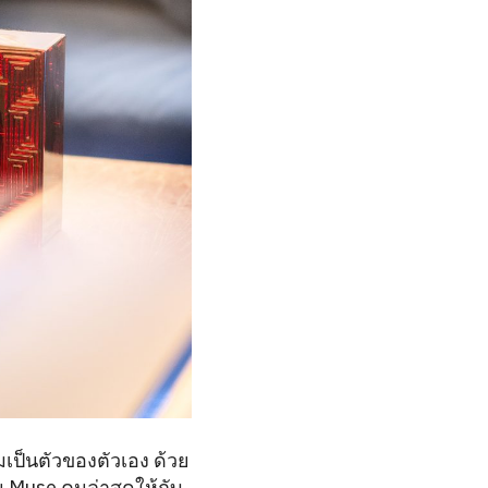
ป็นตัวของตัวเอง ด้วย
น Muse คนล่าสุดให้กับ