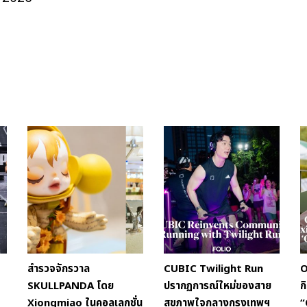
สำรวจจักรวาล
CUBIC Twilight Run
O
SKULLPANDA โดย
ปรากฏการณ์ใหม่ของสาย
ก
Xiongmiao ในคอลเลกชั่น
สุขภาพใจกลางกรุงเทพฯ
“