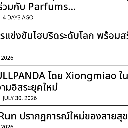
่วมกับ Parfums...
-
4 DAYS AGO
แข่งขันไฮบริดระดับโลก พร้อมสร้า
, 2026
ULLPANDA โดย Xiongmiao ในค
มอิสระยุคใหม่
-
JULY 30, 2026
Run ปรากฏการณ์ใหม่ของสายสุ
, 2026