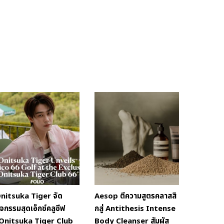
nitsuka Tiger จัด
Aesop ตีความสูตรคลาสสิ
ิจกรรมสุดเอ็กซ์คลูซีฟ
กสู่ Antithesis Intense
Onitsuka Tiger Club
Body Cleanser สัมผัส