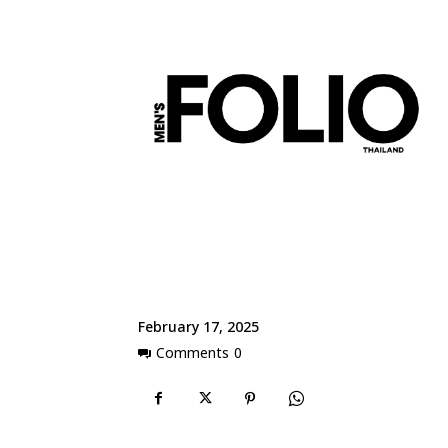
February 17, 2025
Comments
0