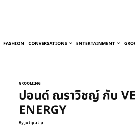
FASHION
CONVERSATIONS
ENTERTAINMENT
GRO
GROOMING
ปอนด์ ณราวิชญ์ กับ 
ENERGY
By
jutipat p