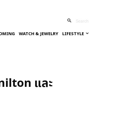
Search
OMING
WATCH & JEWELRY
LIFESTYLE
amilton และ