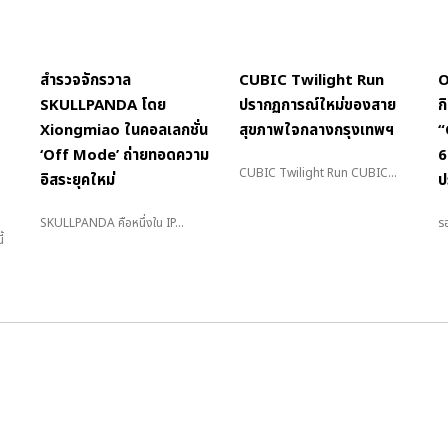
สำรวจจักรวาล
CUBIC Twilight Run
O
SKULLPANDA โดย
ปรากฏการณ์ใหม่ของสาย
ก
Xiongmiao ในคอลเลกชั่น
สุขภาพใจกลางกรุงเทพฯ
“
‘Off Mode’ ถ่ายทอดความ
6
CUBIC Twilight Run CUBIC...
อิสระยุคใหม่
ป
SKULLPANDA คือหนึ่งใน IP...
รอ
้