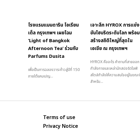
โรงแรมแมนดาริน โอเรียน
เจาะลึก HYROX การแข่ง
เต็ล กรุงเทพฯ เผยโฉม
ขันไฮบริดระดับโลก พร้อม
‘Light of Bangkok
สร้างสถิติใหญ่ที่สุดใน
Afternoon Tea’ ร่วมกับ
เอเชีย ณ กรุงเทพฯ
Parfums Dusita
HYROX คืออะไร คำถามที่สายออก
กำลังกายและเหล่านักสปอร์ตไลฟ์
เพื่อเป็นการฉลองวาระก้าวสู่ปีที่ 150
สไตล์กำลังให้ความสนใจอยู่ในขณะนี
ภายใต้แคมเปญ...
สำหรับ...
Terms of use
Privacy Notice