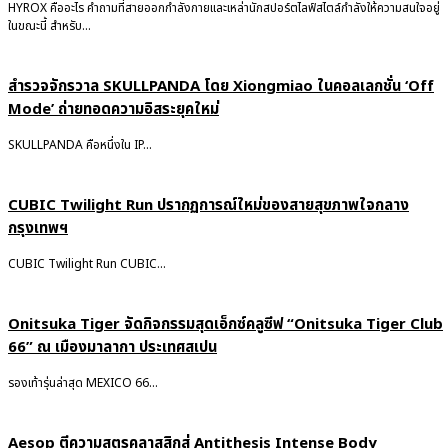
HYROX คืออะไร คำถามที่สายออกกำลังกายและเหล่านักสปอร์ตไลฟ์สไตล์กำลังให้ความสนใจอยู่
ในขณะนี้ สำหรับ...
สำรวจจักรวาล SKULLPANDA โดย Xiongmiao ในคอลเลกชั่น ‘Off
Mode’ ถ่ายทอดความอิสระยุคใหม่
SKULLPANDA คือหนึ่งใน IP...
CUBIC Twilight Run ปรากฏการณ์ใหม่ของสายสุขภาพใจกลาง
กรุงเทพฯ
CUBIC Twilight Run CUBIC...
Onitsuka Tiger จัดกิจกรรมสุดเอ็กซ์คลูซีฟ “Onitsuka Tiger Club
66” ณ เมืองมาลากา ประเทศสเปน
รองเท้ารุ่นล่าสุด MEXICO 66...
Aesop ตีความสูตรคลาสสิกสู่ Antithesis Intense Body