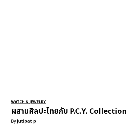
RSATIONS
ENTERTAINMENT
GROOMING
WATCH & JE
WATCH & JEWELRY
ผสานศิลปะไทยกับ P.C.Y. Collection
By
jutipat p