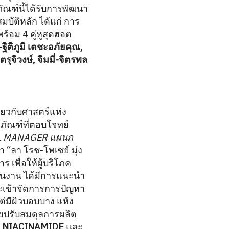
ณฑ์นี้ได้รับการพัฒนา
มบัติหลัก ได้แก่ การ
อม 4 คู่หูสุดฮอต
-ฐิติภูมิ เตชะอภัยคุณ,
รุจิวงษ์, จิมมี่-จิตรพล
วกับศาสตร์แห่ง
ภัณฑ์ที่ตอบโจทย์
L MANAGER แผนก
า “ลา โรช-โพเซย์ มุ่ง
เพื่อให้ผู้บริโภค
ในงาน ได้มีการแนะนำ
ะเข้าจัดการการปัญหา
ต่มีผิวบอบบาง แห้ง
วยปรับสมดุลการผลิต
ง
NIACINAMIDE
และ