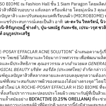
 BIOME ณ Fashion Hall ชั้น 1 Siam Paragon โดยผลิตภั
ิวสิวที่มีผิวบอบบาง แห้งลอก หรือแพ้ง่าย โดยมุ่งเน้น 3 คุณส
ัญหาสิว และปรับสมดุลแบคทีเรียบนผิว (MICROBIOME) พร้
และแชร์ประสบการณ์เคยเป็นสิว อาทิ
เต-ตะวัน วิหครัตน์, นิว
ิ-หิรัญกฤษฎิ์ ช่างคำ, บุ๋น-นพณัฐ กันทะชัย, เปรม-วรุศ ชวลิต
ท์ อนุกูลประเสริฐ
-POSAY EFFACLAR ACNE SOLUTION” นำเสนอความรู้เกี่ย
ช-โพเซย์ ได้ศึกษาและวิจัยมากว่าทศวรรษ เพื่อพัฒนาผลิต
ุดและมีประสิทธิภาพ
คุณอรวรรณ ลาภอำนวยผล GENERA
CAL BEAUTY บริษัท ลอรีอัล (ประเทศไทย) จำกัด
กล่าวว่
ัณฑ์ดูแลปัญหาสิวที่หลากหลายและครอบคลุมทุกความต้องการ 
ัณฑ์ที่เหมาะสมกับสภาพผิวของตนเองได้อย่างตรงจุด”โดย
ิวตัวใหม่ LA ROCHE-POSAY EFFACLAR H ISO BIOME ที่จ
ทั้งเสริมปราการและปลอบประโลมผิว เหมาะกับผู้ที่เป็นสิวแ
รรมล้ำสมัยอย่าง
BIX’ACTIVE (0.25% ORELLANA)
ที่จะช่
ละลดการแบ่งเซลล์ผิวที่ผิดปกติ นอกจากนี้ยังมีส่วนผสมขอ