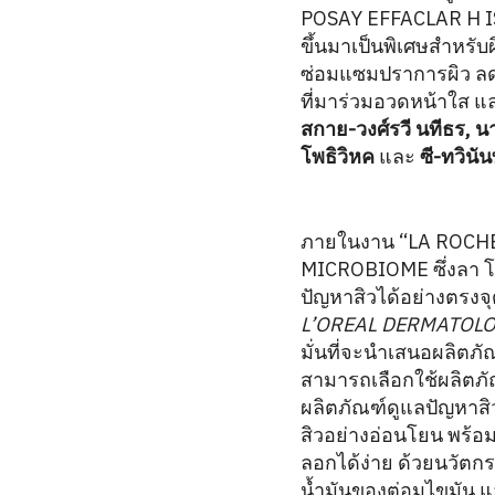
POSAY EFFACLAR H ISO
ขึ้นมาเป็นพิเศษสำหรับผ
ซ่อมแซมปราการผิว ลดป
ที่มาร่วมอวดหน้าใส 
สกาย-วงศ์รวี นทีธร, นาน
โพธิวิหค
และ
ซี-ทวินัน
ภายในงาน “LA ROCHE
MICROBIOME ซึ่งลา โร
ปัญหาสิวได้อย่างตรงจ
L’OREAL DERMATOLOGI
มั่นที่จะนำเสนอผลิตภ
สามารถเลือกใช้ผลิตภ
ผลิตภัณฑ์ดูแลปัญหาส
สิวอย่างอ่อนโยน พร้อม
ลอกได้ง่าย ด้วยนวัตก
น้ำมันของต่อมไขมัน แ