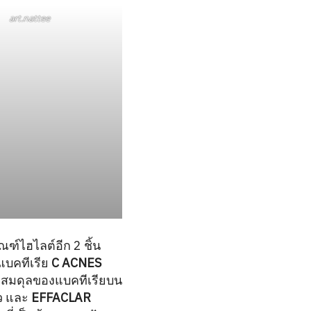
art.nattee
์ไฮไลต์อีก 2 ชิ้น
แบคทีเรีย
C ACNES
มสมดุลของแบคทีเรียบน
ิว และ
EFFACLAR