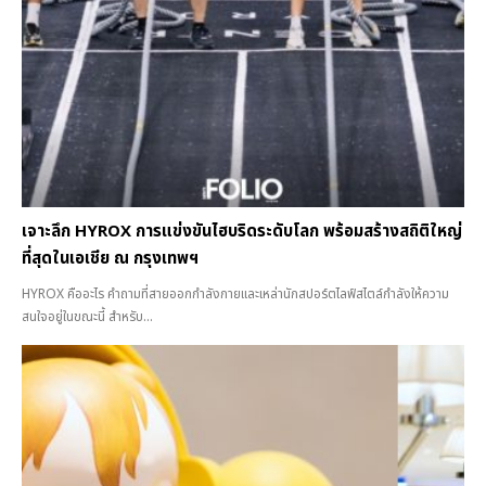
เจาะลึก HYROX การแข่งขันไฮบริดระดับโลก พร้อมสร้างสถิติใหญ่
ที่สุดในเอเชีย ณ กรุงเทพฯ
HYROX คืออะไร คำถามที่สายออกกำลังกายและเหล่านักสปอร์ตไลฟ์สไตล์กำลังให้ความ
สนใจอยู่ในขณะนี้ สำหรับ...