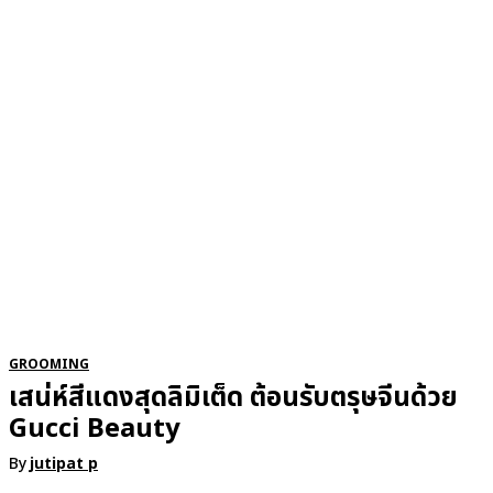
RSATIONS
ENTERTAINMENT
GROOMING
WATCH & JE
GROOMING
เสน่ห์สีแดงสุดลิมิเต็ด ต้อนรับตรุษจีนด้วย
Gucci Beauty
By
jutipat p