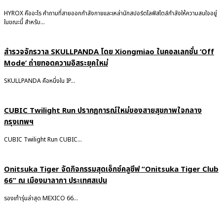
HYROX คืออะไร คำถามที่สายออกกำลังกายและเหล่านักสปอร์ตไลฟ์สไตล์กำลังให้ความสนใจอยู่
ในขณะนี้ สำหรับ...
สำรวจจักรวาล SKULLPANDA โดย Xiongmiao ในคอลเลกชั่น ‘Off
Mode’ ถ่ายทอดความอิสระยุคใหม่
SKULLPANDA คือหนึ่งใน IP...
CUBIC Twilight Run ปรากฏการณ์ใหม่ของสายสุขภาพใจกลาง
กรุงเทพฯ
CUBIC Twilight Run CUBIC...
Onitsuka Tiger จัดกิจกรรมสุดเอ็กซ์คลูซีฟ “Onitsuka Tiger Club
66” ณ เมืองมาลากา ประเทศสเปน
รองเท้ารุ่นล่าสุด MEXICO 66...