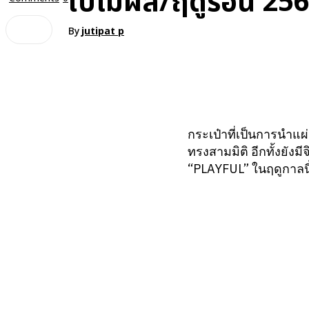
ใบไม้ผลิ/ฤดูร้อน 25
By
jutipat p
กระเป๋าที่เป็นการนำแผ
ทรงสามมิติ อีกทั้งยัง
“PLAYFUL” ในฤดูกาลนี