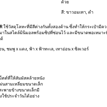
ด้วย
สี: ขาวอมเทา, ดำ
OR
ใช้วัสดุโลหะที่มีสีต่างกันทั้งสองด้าน ซึ่งทำให้กระเป๋ามี
าในสไตล์มินิมอลพร้อมซิปที่ซ่อนไว้ และมีขนาดพอเหมาะท
ด้
่อน, ชมพู x แดง, ฟ้า x ฟ้าทะเล, เทาอ่อน x ซิลเวอร์
ม็ตต์ที่ให้สัมผัสคล้ายหนัง
่นสามเหลี่ยมขนาดเล็ก
าสะพายข้างขนาดเล็กมี
องใช้ประจำวันได้อย่าง