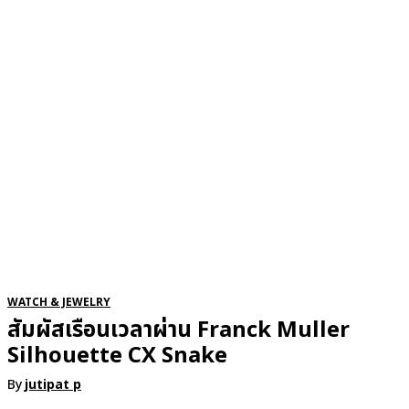
RSATIONS
ENTERTAINMENT
GROOMING
WATCH & JE
WATCH & JEWELRY
สัมผัสเรือนเวลาผ่าน Franck Muller
Silhouette CX Snake
By
jutipat p