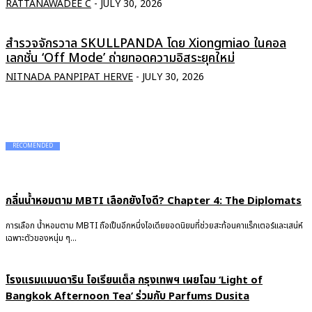
RATTANAWADEE C
-
JULY 30, 2026
สำรวจจักรวาล SKULLPANDA โดย Xiongmiao ในคอล
เลกชั่น ‘Off Mode’ ถ่ายทอดความอิสระยุคใหม่
NITNADA PANPIPAT HERVE
-
JULY 30, 2026
RECOMENDED
กลิ่นน้ำหอมตาม MBTI เลือกยังไงดี? Chapter 4: The Diplomats
การเลือก น้ำหอมตาม MBTI ถือเป็นอีกหนึ่งไอเดียยอดนิยมที่ช่วยสะท้อนคาแร็กเตอร์และเสน่ห์
เฉพาะตัวของหนุ่ม ๆ...
โรงแรมแมนดาริน โอเรียนเต็ล กรุงเทพฯ เผยโฉม ‘Light of
Bangkok Afternoon Tea’ ร่วมกับ Parfums Dusita