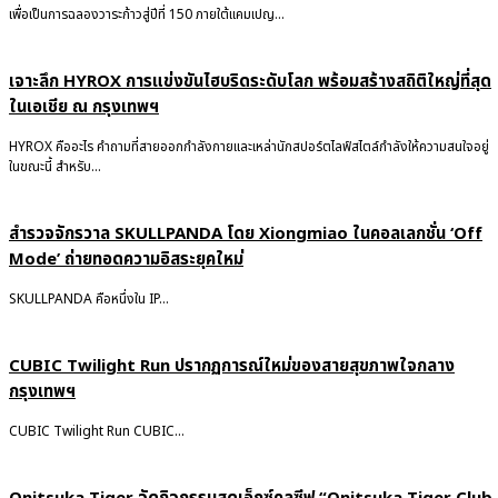
เพื่อเป็นการฉลองวาระก้าวสู่ปีที่ 150 ภายใต้แคมเปญ...
เจาะลึก HYROX การแข่งขันไฮบริดระดับโลก พร้อมสร้างสถิติใหญ่ที่สุด
ในเอเชีย ณ กรุงเทพฯ
HYROX คืออะไร คำถามที่สายออกกำลังกายและเหล่านักสปอร์ตไลฟ์สไตล์กำลังให้ความสนใจอยู่
ในขณะนี้ สำหรับ...
สำรวจจักรวาล SKULLPANDA โดย Xiongmiao ในคอลเลกชั่น ‘Off
Mode’ ถ่ายทอดความอิสระยุคใหม่
SKULLPANDA คือหนึ่งใน IP...
CUBIC Twilight Run ปรากฏการณ์ใหม่ของสายสุขภาพใจกลาง
กรุงเทพฯ
CUBIC Twilight Run CUBIC...