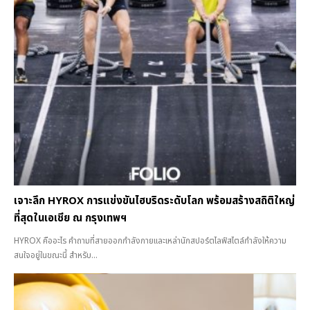
เจาะลึก HYROX การแข่งขันไฮบริดระดับโลก พร้อมสร้างสถิติใหญ่
ที่สุดในเอเชีย ณ กรุงเทพฯ
HYROX คืออะไร คำถามที่สายออกกำลังกายและเหล่านักสปอร์ตไลฟ์สไตล์กำลังให้ความ
สนใจอยู่ในขณะนี้ สำหรับ...