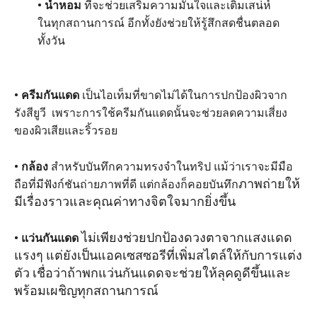
•
น้ำหอม
ที่จะช่วยเสริมความมั่นใจและเติมเสน่ห์
ในทุกสถานการณ์ อีกทั้งยังช่วยให้รู้สึกสดชื่นตลอด
ทั้งวัน
•
ครีมกันแดด
เป็นไอเท็มที่ขาดไม่ได้ในการปกป้องผิวจาก
รังสียูวี เพราะการใช้ครีมกันแดดนั้นจะช่วยลดความเสี่ยง
ของผิวเสียและริ้วรอย
•
กล้อง
สำหรับบันทึกความทรงจำในทริป แม้ว่าเราจะมีมือ
ภาพถ่ายให้
ถือที่มีฟังก์ชันถ่ายภาพที่ดี แต่กล้องก็คอยบันทึก
มีเรื่องราวและคุณค่าทางจิตใจมากยิ่งขึ้น
•
ไม่เพียงช่วยปกป้องดวงตาจากแสงแดด
แว่นกันแดด
แรงๆ แต่ยังเป็นแอคเซสซอรีที่เพิ่มสไตล์ให้กับการแต่ง
ตัว เชื่อว่าถ้าพกแว่นกันแดดจะช่วยให้ลุคดูดีขึ้นและ
พร้อมเผชิญทุกสถานการณ์