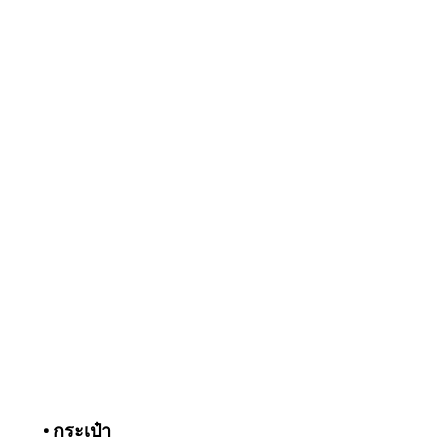
• กระเป๋า