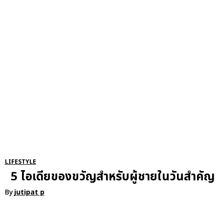
RSATIONS
ENTERTAINMENT
GROOMING
WATCH & JE
LIFESTYLE
5 ไอเดียของขวัญสำหรับผู้ชายในวันสำคัญ
By
jutipat p