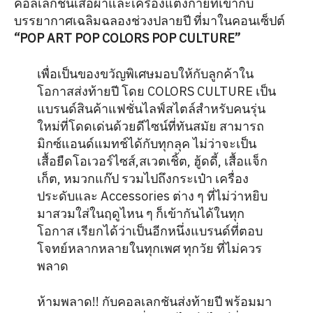
คอลเลกชันเสื้อผ้าและเครื่องแต่งกายที่เข้ากับ
บรรยากาศเฉลิมฉลองช่วงปลายปี ที่มาในคอนเซ็ปต์
“POP ART POP COLORS POP CULTURE”
เพื่อเป็นของขวัญพิเศษมอบให้กับลูกค้าใน
โอกาสส่งท้ายปี โดย COLORS CULTURE เป็น
แบรนด์สินค้าแฟชั่นไลฟ์สไตล์สำหรับคนรุ่น
ใหม่ที่โดดเด่นด้วยดีไซน์ที่ทันสมัย สามารถ
มิกซ์แอนด์แมทช์ได้กับทุกลุค ไม่ว่าจะเป็น
เสื้อยืดโอเวอร์ไซส์,สเวตเชิ้ต, ฮู้ดดี้, เสื้อแจ็ก
เก็ต, หมวกแก๊ป รวมไปถึงกระเป๋า เครื่อง
ประดับและ Accessories ต่าง ๆ ที่ไม่ว่าหยิบ
มาสวมใส่ในฤดูไหน ๆ ก็เข้ากันได้ในทุก
โอกาส เรียกได้ว่าเป็นอีกหนึ่งแบรนด์ที่ตอบ
โจทย์หลากหลายในทุกเพศ ทุกวัย ที่ไม่ควร
พลาด
ห้ามพลาด!! กับคอลเลกชันส่งท้ายปี พร้อมมา