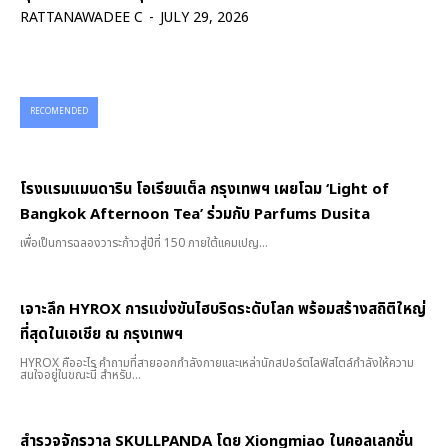
RATTANAWADEE C
-
JULY 29, 2026
RECOMENDED
โรงแรมแมนดาริน โอเรียนเต็ล กรุงเทพฯ เผยโฉม ‘Light of
Bangkok Afternoon Tea’ ร่วมกับ Parfums Dusita
เพื่อเป็นการฉลองวาระก้าวสู่ปีที่ 150 ภายใต้แคมเปญ...
เจาะลึก HYROX การแข่งขันไฮบริดระดับโลก พร้อมสร้างสถิติใหญ่
ที่สุดในเอเชีย ณ กรุงเทพฯ
HYROX คืออะไร คำถามที่สายออกกำลังกายและเหล่านักสปอร์ตไลฟ์สไตล์กำลังให้ความ
สนใจอยู่ในขณะนี้ สำหรับ...
สำรวจจักรวาล SKULLPANDA โดย Xiongmiao ในคอลเลกชั่น