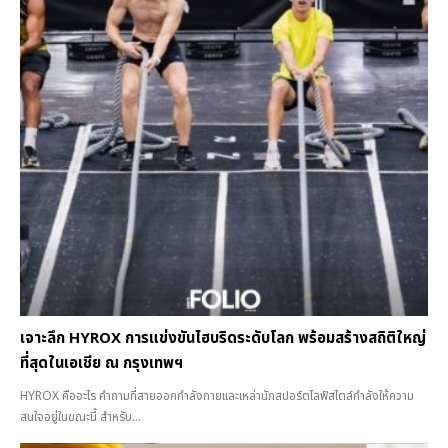
เจาะลึก HYROX การแข่งขันไฮบริดระดับโลก พร้อมสร้างสถิติใหญ่
ที่สุดในเอเชีย ณ กรุงเทพฯ
HYROX คืออะไร คำถามที่สายออกกำลังกายและเหล่านักสปอร์ตไลฟ์สไตล์กำลังให้ความ
สนใจอยู่ในขณะนี้ สำหรับ...