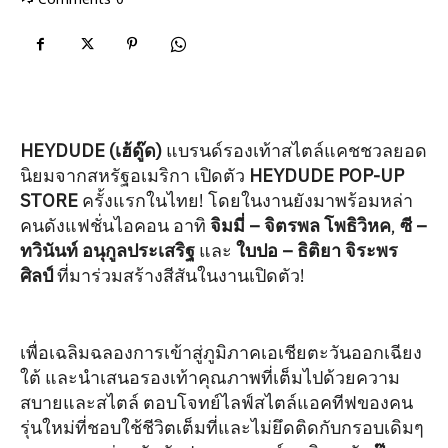
HEYDUDE (เฮ้ดู๊ด)
แบรนด์รองเท้าสไตล์แคชชวลยอด
นิยมจากสหรัฐอเมริกา เปิดตัว
HEYDUDE POP-UP
STORE
ครั้งแรกในไทย! โดยในงานยังมาพร้อมหล่า
คนดังแฟชั่นไอคอน อาทิ
จิมมี่ – จิตรพล โพธิวิหค
,
ซี –
ทวินันท์ อนุกูลประเสริฐ
และ
ใบปอ – ธิติยา จิระพร
ศิลป์
ที่มาร่วมสร้างสีสันในงานเปิดตัว!
เพื่อเฉลิมฉลองการเข้าสู่ภูมิภาคเอเชียตะวันออกเฉียง
ใต้ และนำเสนอรองเท้าคุณภาพที่เต็มไปด้วยความ
สบายและสไตล์ ตอบโจทย์ไลฟ์สไตล์แอคทีฟของคน
รุ่นใหม่ที่ชอบใช้ชีวิตเต็มที่และไม่ยึดติดกับกรอบเดิมๆ