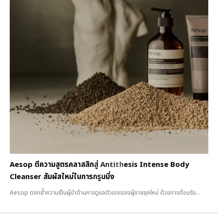
Aesop ตีความสูตรคลาสสิกสู่ Antithesis Intense Body
Cleanser สัมผัสใหม่ในการกรูมมิ่ง
Aesop ตอกย้ำความเป็นผู้นำด้านการดูแลตัวเองของผู้ชายยุคใหม่ ด้วยการต้อนรับ...