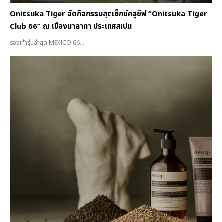
Onitsuka Tiger จัดกิจกรรมสุดเอ็กซ์คลูซีฟ “Onitsuka Tiger
Club 66” ณ เมืองมาลากา ประเทศสเปน
รองเท้ารุ่นล่าสุด MEXICO 66...