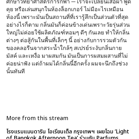
ศึกษาวิทยาศาสตร์การกีฬา — เราจะเปลี่ยนเสื้อผ้า พูด
คุย หรือเล่นสนุกในห้องล็อกเกอร์ ไม่มีอะไรเหมือน
ห้องนี้ เพราะมันเป็นสถานที่ที่เรารู้สึกเป็นส่วนตัวที่สุด
อย่างไรก็ตาม กลิ่นมันก็ค่อนข้างเด่นเพราะวัยรุ่นส่วน
ใหญ่ไม่ค่อยใช้ผลิตภัณฑ์หอมๆ ดีๆ กันเลย ทำให้กลิ่น
ต่างๆ ต่อสู้กันในพื้นที่เล็กๆ นี้ อย่างกับการรวมตัวกัน
ของคลอรีนจากสระน้ำใกล้ๆ สเปรย์ระงับกลิ่นกาย
มัสค์ และเหงื่อ มาผสมกัน มันเป็นการผสมผสานที่ไม่
ค่อยน่าฟัง แต่ถ้าผมได้กลิ่นนี้อีกครั้ง ผมจะนึกถึงช่วง
นั้นทันที
More from this stream
โรงแรมแมนดาริน โอเรียนเต็ล กรุงเทพฯ เผยโฉม ‘Light
of Bangkok Afternoon Tea’ ร่วมกับ Parfums...