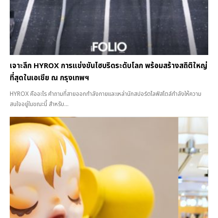
เจาะลึก HYROX การแข่งขันไฮบริดระดับโลก พร้อมสร้างสถิติใหญ่
ที่สุดในเอเชีย ณ กรุงเทพฯ
HYROX คืออะไร คำถามที่สายออกกำลังกายและเหล่านักสปอร์ตไลฟ์สไตล์กำลังให้ความ
สนใจอยู่ในขณะนี้ สำหรับ...