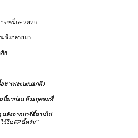
้เขาจะเป็นคนตลก
่อน จึงกลายมา
กสัก
นื้อหาเพลงบ่งบอกถึง
นี้มาก่อน ด้วยลุคผมที่
 หลังจากปาร์ตี้ผ่านไป
้ใน EP นี้ครับ”