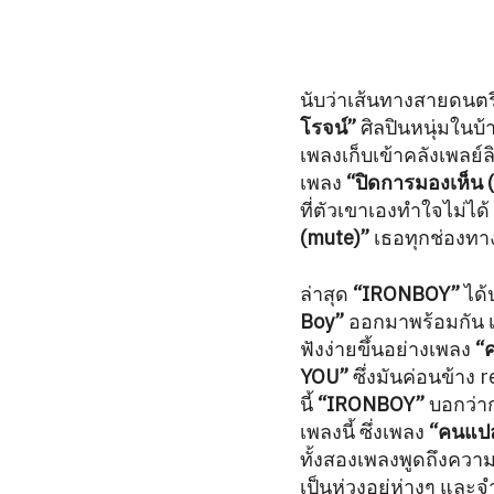
นับว่าเส้นทางสายดนต
โรจน์”
ศิลปินหนุ่มในบ้
เพลงเก็บเข้าคลังเพลย์ล
เพลง
“ปิดการมองเห็น 
ที่ตัวเขาเองทำใจไม่ได
(mute)”
เธอทุกช่องทาง
ล่าสุด
“IRONBOY”
ได้
Boy”
ออกมาพร้อมกัน เพ
ฟังง่ายขึ้นอย่างเพลง
“
YOU”
ซึ่งมันค่อนข้าง
นี้
“IRONBOY”
บอกว่าก
เพลงนี้ ซึ่งเพลง
“คนแปล
ทั้งสองเพลงพูดถึงความส
เป็นห่วงอยู่ห่างๆ แล