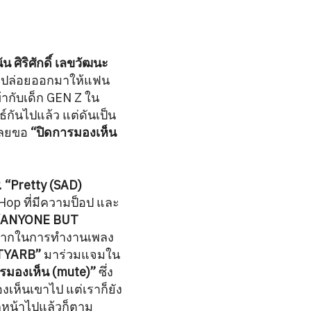
ัน ศิริศักดิ์ เลขวัฒนะ
ัดปล่อยออกมาให้แฟน
ข้ากับเด็ก GEN Z ใน
ธ์กันไปแล้ว แต่ดันเป็น
 เลยขอ
“ปิดการมองเห็น
 “Pretty (SAD)
Hop ที่มีความป็อป และ
ANYONE BUT
ความยากในการทำงานเพลง
TYARB”
มาร่วมแจมใน
รมองเห็น (mute)”
ซึ่ง
งเห็นเขาไป แต่เราก็ยัง
กหน้าไปแล้วก็ตาม