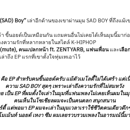
 (SAD) Boy”
เล่าอีกด้านของเขาผ่านมุม SAD BOY ที่ถึงแม
้า ขี้นอยด์เป็นเหมือนกัน แถมคนอื่นไม่เคยได้เห็นมุมนี้มาก
ุมมองความรักที่หลากหลายในสไตล์ K-HIPHOP
 (mute), คนแปลกหน้า ft. ZENTYARB, แฟนเพื่อน
และ
เลือ
เล่าถึง EP แรกที่เขาตั้งใจทุ่มเทเอาไว้
คือ EP สำหรับคนขี้นอยด์ครับ แม้ตัวเมโลดี้ไม่ได้เศร้า แต่เ
ความ SAD BOY สุดๆ เพราะเล่าถึงความรักที่ไม่สมหวัง
ลย เป็น EP ที่ผมตั้งใจเล่าในมุมที่แฟนเพลงไม่เคยเห็นผมในมุม
คนเห็นในโซเชียลผมจะเป็นคนตลก สนุกสนาน
์ตี้ แต่พอมา EP ผมจะเล่าในมุมเวลาเราใช้ชีวิตคนเดียวดึกๆ
โมเม้นท์ นอยด์ เหงา ซึม ผมเลยรวบรวมเพลงในอารมณ์นี้มาไว