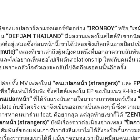
รีของแรปสตาร์คาแรคเตอร์ชัดอย่าง
“IRONBOY”
หรือ
“เอน
าน
“DEF JAM THAILAND”
มีผลงานเพลงในสไตล์ที่เขาถน
ิสต์อยู่เสมอซึ่งก่อนหน้านี้เขาได้ปล่อยซิงเกิลกลิ่นอายป็อป เ
(mute)”
เพลงที่เขาเล่าถึงผู้หญิงคนหนึ่งที่บอกลาความสัมพัน
้ และไม่อยากเห็นเธอไปเริ่มต้นrelationship ใหม่กับคนอื่น
 เพราะกลัวใจตัวเองจะกลับไปคิดถึงเธอคนนั้นอีกครั้ง
ปล่อยทั้ง MV เพลงใหม่
“คนแปลกหน้า (strangers)”
และ
EP.
ื่อให้แฟนได้รับฟัง ซึ่งสไตล์เพลงใน EP จะเป็นแนว K-Hip-
คนแปลกหน้า”
ที่ได้รับแรงบันดาลใจมาจากภาพยนตร์เรื่อง
“
 relate กับชีวิตจริง เขาจึงเขียนออกมาเป็นเพลงๆ นี้ ซึ่ง
ารหาคนมาร่วม feat. คือยากสุด แต่สุดท้ายเขาก็ได้
“ZEN
กหน้า (strangers)”
ยังมีเรื่องราวต่อเนื่องจากเพลง
“ปิดกา
ัมพันธ์ของแฟนเก่า ที่เรายังลืมเขาไม่ได้ถึงจะปิดกั้นการมอ
ะจำเรื่องราวของเขาได้ดี แม้เขาจะมองเราเป็นเหมือนคนแปล