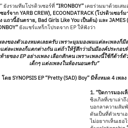
” ยังรวมทีมโปรดิวเซอร์ที่
“IRONBOY”
เคยร่วมมาด้วยเสมอ
เซอร์จาก YARB CREW), ECOONDATRACK (โปรดิวเซอร์ม
าง แถวนี้อันตราย, Bad Girls Like You เป็นต้น) และ JAMES
ONBOY”
ยังแชร์แทร็กโปรดจาก EP ให้ฟังว่า
พลงของตัวเองหมดเลยครับ เพราะมุมมองผมแต่ละเพลงก็มีส
แต่ละเพลงก็แตกต่างกัน แต่ถ้าให้รู้สึกว่ามันมีองค์ประกอบ
้ายของ EP อย่างเพลง เลือกสักคน เพราะเพลงนี้ใช้กีต้าร์ตั
เด็กๆ แต่งเพลงในห้องนอนครับ”
โดย SYNOPSIS EP “Pretty (SAD) Boy” มีทั้งหมด 4 เพลง
1. “ปิดการมองเห
ซิงเกิลที่เขาเล่าถึ
บอกลาความสัมพัน
ดันเป็นที่ตัวเขา
ไม่อยากเห็นเธอไป