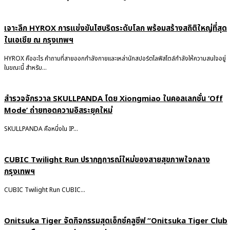
เจาะลึก HYROX การแข่งขันไฮบริดระดับโลก พร้อมสร้างสถิติใหญ่ที่สุด
ในเอเชีย ณ กรุงเทพฯ
HYROX คืออะไร คำถามที่สายออกกำลังกายและเหล่านักสปอร์ตไลฟ์สไตล์กำลังให้ความสนใจอยู่
ในขณะนี้ สำหรับ...
สำรวจจักรวาล SKULLPANDA โดย Xiongmiao ในคอลเลกชั่น ‘Off
Mode’ ถ่ายทอดความอิสระยุคใหม่
SKULLPANDA คือหนึ่งใน IP...
CUBIC Twilight Run ปรากฏการณ์ใหม่ของสายสุขภาพใจกลาง
กรุงเทพฯ
CUBIC Twilight Run CUBIC...
Onitsuka Tiger จัดกิจกรรมสุดเอ็กซ์คลูซีฟ “Onitsuka Tiger Club