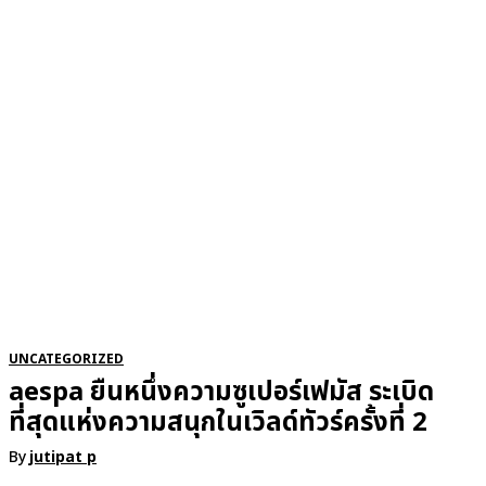
RSATIONS
ENTERTAINMENT
GROOMING
WATCH & JE
UNCATEGORIZED
aespa ยืนหนึ่งความซูเปอร์เฟมัส ระเบิด
ที่สุดแห่งความสนุกในเวิลด์ทัวร์ครั้งที่ 2
By
jutipat p