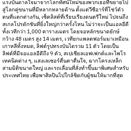
แรงบันดาลใจมาจากโลกทัศน์ใหม่ของพวกเธอที่ขยายไป
สู่โลกคู่ขนานที่มีหลากหลายด้าน ตั้งแต่วีซีอาร์ที่โชว์ตัว
ตนที่แตกต่างกัน, เซ็ตลิสต์ที่เรียบเรียงดนตรีใหม่ ไปจนถึง
สเกลโปรดักชันที่ยิ่งใหญ่กว่าครั้งไหน ไม่ว่าจะเป็นแอลอีดี
ทั้งเวทีกว่า 1,000 ตารางเมตร โดยจอหลักขนาดยักษ์
กว้าง 48 เมตร สูง 14 เมตร, เวทียกแพลตฟอร์มมาเหมือน
เกาหลีทั้งหมด, ลิฟต์รูปทรงบันไดรวม 11 ตัว โดยเป็น
ลิฟต์ที่มีจอแอลอีดีถึง 9 ตัว, สเปเชียลเอฟเฟกต์และไพโร
เทคนิคต่าง ๆ, แสงเลเซอร์ตื่นตาตื่นใจ, ฉากโครงเหล็ก
สามมิติขนาดใหญ่ และรถเลื่อนที่สั่งทำขึ้นมาพิเศษสำหรับ
ประเทศไทย เพื่อพาศิลปินไปใกล้ชิดกับผู้ชมให้มากที่สุด