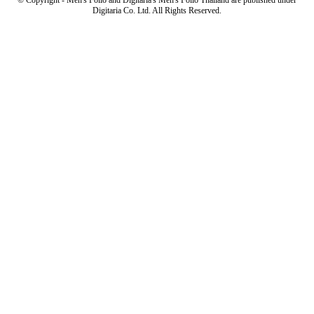
© Copyright - Men's Folio and Digitaria's Men's Foilo Thailand are published under
Digitaria Co. Ltd. All Rights Reserved.