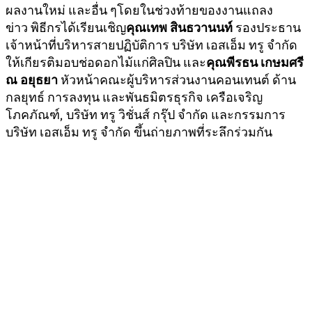
ผลงานใหม่ และอื่น ๆโดยในช่วงท้ายของงานแถลง
ข่าว พิธีกรได้เรียนเชิญ
คุณเทพ สินธวานนท์
รองประธาน
เจ้าหน้าที่บริหารสายปฏิบัติการ บริษัท เอสเอ็ม ทรู จำกัด
ให้เกียรติมอบช่อดอกไม้แก่ศิลปิน และ
คุณพีรธน เกษมศรี
ณ อยุธยา
หัวหน้าคณะผู้บริหารส่วนงานคอนเทนต์ ด้าน
กลยุทธ์ การลงทุน และพันธมิตรธุรกิจ เครือเจริญ
โภคภัณฑ์, บริษัท ทรู วิชั่นส์ กรุ๊ป จำกัด และกรรมการ
บริษัท เอสเอ็ม ทรู จำกัด ขึ้นถ่ายภาพที่ระลึกร่วมกัน