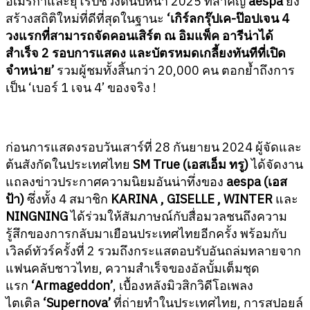
อเมริกาและยุโรปช่วงต้นปีหน้า 2025 ที่สำคัญ
aespa
ยัง
สร้างสถิติใหม่ที่ดีที่สุดในฐานะ
‘เกิร์ลกรุ๊ปเค-ป๊อปเจน 4
วงแรกที่สามารถจัดคอนเสิร์ต ณ อิมแพ็ค อารีน่าได้
สำเร็จ 2 รอบการแสดง และบัตรหมดเกลี้ยงทันทีที่เปิด
จำหน่าย’
รวมผู้ชมทั้งสิ้นกว่า 20,000 คน ตอกย้ำถึงการ
เป็น ‘เบอร์ 1 เจน 4’ ของจริง !
ก่อนการแสดงรอบวันเสาร์ที่ 28 กันยายน 2024 ผู้จัดและ
ต้นสังกัดในประเทศไทย
SM True (เอสเอ็ม ทรู)
ได้จัดงาน
แถลงข่าวประกาศความนิยมอันน่าทึ่งของ
aespa (เอส
ป้า)
ซึ่งทั้ง 4 สมาชิก
KARINA , GISELLE , WINTER
และ
NINGNING
ได้ร่วมให้สัมภาษณ์กับสื่อมวลชนถึงความ
รู้สึกของการกลับมาเยือนประเทศไทยอีกครั้ง พร้อมกับ
เวิลด์ทัวร์ครั้งที่ 2 รวมถึงกระแสตอบรับอันถล่มทลายจาก
แฟนคลับชาวไทย, ความสำเร็จของอัลบั้มเต็มชุด
แรก
‘Armageddon’
, เบื้องหลังมิวสิกวิดีโอเพลง
ไตเติล
‘Supernova’
ที่ถ่ายทำในประเทศไทย, การสปอยล์