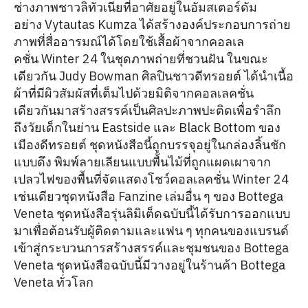
ช่างภาพชาวลิทัวเนียที่อาศัยอยู่ในอัมสเตอร์ดัม
อย่าง Vytautas Kumza ได้สร้างองค์ประกอบการถ่าย
ภาพที่สื่ออารมณ์ได้โดยใช้เสื้อผ้าจากคอลเล
คชั่น Winter 24 ในชุดภาพถ่ายที่ชวนฝัน ในขณะ
เดียวกัน Judy Bowman ศิลปินชาวดีทรอยต์ ได้นำเนื้อ
ผ้าที่มีผิวสัมผัสที่เต็มไปด้วยมิติจากคอลเลคชั่น
เดียวกันมาสร้างสรรค์เป็นศิลปะภาพปะติดเพื่อรำลึก
ถึงวัยเด็กในย่าน Eastside และ Black Bottom ของ
เมืองดีทรอยต์ ชุดหนังสือนี้ถูกบรรจุอยู่ในกล่องลิ้นชัก
แบบดึง พิมพ์ลายเลียนแบบพื้นไม้ที่ถูกแผดเผาจาก
เปลวไฟของพื้นที่จัดแสดงโชว์คอลเลคชั่น Winter 24
เช่นเดียวชุดหนังสือ Fanzine เล่มอื่น ๆ ของ Bottega
Veneta ชุดหนังสือรุ่นลิมิเต็ดฉบับนี้ได้รับการออกแบบ
มาเพื่อต้อนรับผู้ติดตามและแฟน ๆ ทุกคนของแบรนด์
เข้าสู่กระบวนการสร้างสรรค์และชุมชนของ Bottega
Veneta ชุดหนังสือฉบับนี้มีวางอยู่ในร้านค้า Bottega
Veneta ทั่วโลก