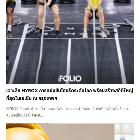
เจาะลึก HYROX การแข่งขันไฮบริดระดับโลก พร้อมสร้างสถิติใหญ่
ที่สุดในเอเชีย ณ กรุงเทพฯ
HYROX คืออะไร คำถามที่สายออกกำลังกายและเหล่านักสปอร์ตไลฟ์สไตล์กำลังให้ความ
สนใจอยู่ในขณะนี้ สำหรับ...