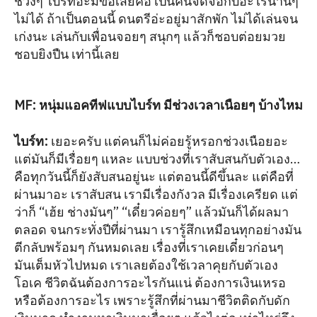
ช่วงๆ ไบร์ทอะมีข้อเสียคือ เป็นคนจดจ่อกับอะไรนานๆ
ไม่ได้ ถ้าเป็นตอนนี้ ดนตรีอ่ะอยู่มาสักพัก ไม่ได้เล่นจน
เก่งนะ เล่นกับเพื่อนจอยๆ สนุกๆ แล้วก็ชอบต่อยมวย
ชอบยิงปืน เท่านี้เลย
MF: หนุ่มแอคทีฟแบบไบร์ท มีช่วงเวลาเนือยๆ บ้างไหม
ไบร์ท
:
เยอะครับ แต่คนก็ไม่ค่อยรู้หรอกช่วงเนือยอะ
แต่มันก็มีเรื่อยๆ แหละ แบบช่วงที่เราสับสนกับตัวเอง…
คือทุกวันนี้ก็ยังสับสนอยู่นะ แต่ตอนนี้ดีขึ้นละ แต่คือที่
ผ่านมาอะ เราสับสน เรามีเรื่องกังวล มีเรื่องเครียด แต่
ว่าก็ “เฮ้ย ช่างมันๆ” “เดี๋ยวค่อยๆ” แล้วมันก็ได้ผลมา
ตลอด จนกระทั่งปีที่ผ่านมา เรารู้สึกเหมือนทุกอย่างมัน
ตีกลับพร้อมๆ กันหมดเลย เรื่องที่เราเคยเดี๋ยวก่อนๆ
มันเต็มหัวไปหมด เราเลยต้องใช้เวลาคุยกับตัวเอง
โอเค ชีวิตฉันต้องการอะไรกันแน่ ต้องการเงินเหรอ
หรือต้องการอะไร เพราะรู้สึกที่ผ่านมาชีวิตติดกับดัก