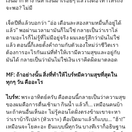
เงินมาก ทำงานหาเงินมาเรื่อยๆ แล้วไงต่อ เท่าไหร่ถึง
จะพอ? ไม่มี
เจ็ดปีที่แล้วบอกว่า “อ่อ เดือนละสองสามหมื่นก็อยู่ได้
แล้ว” พอผ่านเวลามามันก็ไม่ใช่ กลายเป็นว่าเราไล่
ตามอะไรก็ไม่รู้ที่ไม่มีอยู่จริง ผมเลยรู้สึกว่ามันไม่ใช่
แล้ว ตอนนี้ก็เลยตั้งคำถามกับตัวเองใหม่ว่าชีวิตเรา
ต้องการอะไรกันแน่ที่ทำให้เรามีความสุขและอยู่กับ
มันได้ กลายเป็นว่ามันไม่ใช่เงิน เราคิดผิดมาตลอด
MF: ถ้าอย่างนั้น สิ่งที่ทำให้ไบร์ทมีความสุขที่สุดใน
ทุกๆ วัน คืออะไร
ไบร์ท
:
พระอาทิตย์ครับ คือตอนนี้กลายเป็นว่าความสุข
ของผมคือการตื่นเช้ามา กินน้ำ แล้วก็… เหมือนคนบ้า
นะถ้าคนอื่นเห็นอะ ไม่รู้คอนโดฝั่งตรงข้ามเขาจะหา
ว่าเราบ้ารึเปล่า (หัวเราะ) คือเปิดมาแล้วก็แบบ… “ฮ้า!”
เหมือนจะโยคะอะ ยืนแบบนี้ทุกวัน บางทีเราก็อธิษฐาน