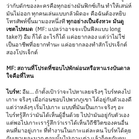
ว่ากับดักของละครคือทุกอย่างมันฟิกซ์เกิน ทำให้เสน่ห์
มันไม่ออก ทุกคนเล่นแบบกลัวผิดอะ คือฉันต้องหยิบ
โทรศัพท์ขึ้นมามองหนึ่งที
ทุกอย่างเป็นจังหวะ มันดู
เซตไปหมด
(MF: แปลว่าอาจจะเป็นฟีลแบบ long
take?) อืม ก็ได้ อะไรก็ได้ แค่อยากลอง แต่ว่าไม่ใช่
เป็นอาชีพที่อยากทำนะ แค่อยากลองทำสักโปรเจ็กต์
สองโปรเจ็กต์
MF: สถานที่โปรดที่ชอบไปพักผ่อนหรือหาแรงบันดาล
ใจคือที่ไหน
ไบร์ท
:
อืม… ถ้าตั้งเป้าว่าจะไปหาเลยจริงๆ ไบร์ทคงไป
เกาะ จริงๆ เมื่อก่อนชอบไปพวกภูเขา ได้อยู่กับตัวเองดี
แต่ว่าหลังๆ เริ่มไปเกาะ แบบที่มันเป็นเกาะจริงๆ อะ
ไบร์ทรู้สึกว่ามันได้เห็นผู้อื่นด้วย ไปป่ามันอยู่กับตัวเอง
แต่พอไปเกาะเรารู้สึกว่าเราได้เห็นวิถีชีวิตของคนอื่น
คนที่มาอยู่เกาะ ที่ทำงานในเกาะแต่ละคน ไบร์ทได้คุย
กับเขาเยอะมาก ตอนนั้นไปเกาะเต่า แล้วก็คุยกับคน