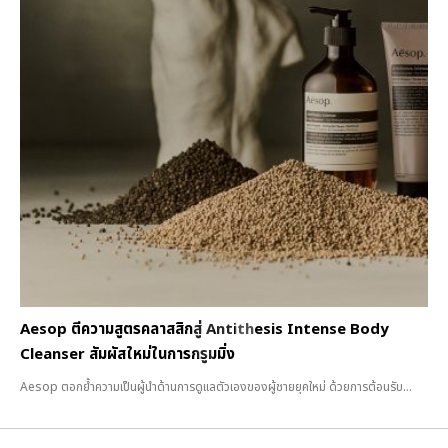
Aesop ตีความสูตรคลาสสิกสู่ Antithesis Intense Body
Cleanser สัมผัสใหม่ในการกรูมมิ่ง
Aesop ตอกย้ำความเป็นผู้นำด้านการดูแลตัวเองของผู้ชายยุคใหม่ ด้วยการต้อนรับ...