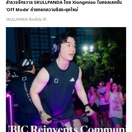
สำรวจจักรวาล SKULLPANDA โดย Xiongmiao ในคอลเลกชั่น
‘Off Mode’ ถ่ายทอดความอิสระยุคใหม่
SKULLPANDA คือหนึ่งใน IP...