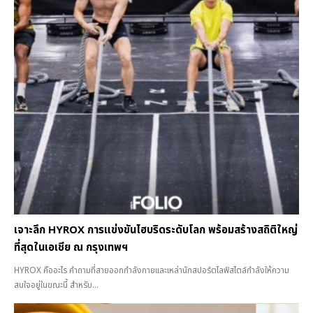
เจาะลึก HYROX การแข่งขันไฮบริดระดับโลก พร้อมสร้างสถิติใหญ่
ที่สุดในเอเชีย ณ กรุงเทพฯ
HYROX คืออะไร คำถามที่สายออกกำลังกายและเหล่านักสปอร์ตไลฟ์สไตล์กำลังให้ความ
สนใจอยู่ในขณะนี้ สำหรับ...