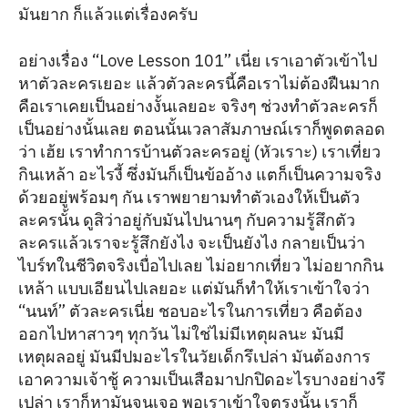
มันยาก ก็แล้วแต่เรื่องครับ
อย่างเรื่อง “Love Lesson 101” เนี่ย เราเอาตัวเข้าไป
หาตัวละครเยอะ แล้วตัวละครนี้คือเราไม่ต้องฝืนมาก
คือเราเคยเป็นอย่างงั้นเลยอะ จริงๆ ช่วงทำตัวละครก็
เป็นอย่างนั้นเลย ตอนนั้นเวลาสัมภาษณ์เราก็พูดตลอด
ว่า เฮ้ย เราทำการบ้านตัวละครอยู่ (หัวเราะ) เราเที่ยว
กินเหล้า อะไรงี้ ซึ่งมันก็เป็นข้ออ้าง แตก็เป็นความจริง
ด้วยอยู่พร้อมๆ กัน เราพยายามทำตัวเองให้เป็นตัว
ละครนั้น ดูสิว่าอยู่กับมันไปนานๆ กับความรู้สึกตัว
ละครแล้วเราจะรู้สึกยังไง จะเป็นยังไง กลายเป็นว่า
ไบร์ทในชีวิตจริงเบื่อไปเลย ไม่อยากเที่ยว ไม่อยากกิน
เหล้า แบบเอียนไปเลยอะ แต่มันก็ทำให้เราเข้าใจว่า
“นนท์” ตัวละครเนี่ย ชอบอะไรในการเที่ยว คือต้อง
ออกไปหาสาวๆ ทุกวัน ไม่ใช่ไม่มีเหตุผลนะ มันมี
เหตุผลอยู่ มันมีปมอะไรในวัยเด็กรึเปล่า มันต้องการ
เอาความเจ้าชู้ ความเป็นเสือมาปกปิดอะไรบางอย่างรึ
เปล่า เราก็หามันจนเจอ พอเราเข้าใจตรงนั้น เราก็