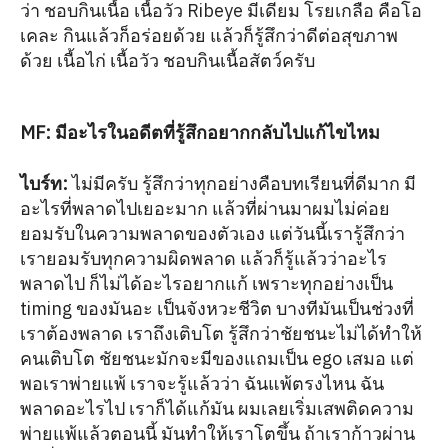
ว่า ชอบกินเนื้อ เนื้อวัว Ribeye มีเดียม โรยเกลือ คือโอ
เคละ กินแล้วก็อร่อยด้วย แล้วก็รู้สึกว่าดีต่อสุขภาพ
ด้วย เนื้อไก่ เนื้อวัว ชอบกินเนื้อสัตว์ครับ
MF: มีอะไรในอดีตที่รู้สึกอยากกลับไปแก้ไขไหม
ไบร์ท
:
ไม่มีครับ รู้สึกว่าทุกอย่างคือบทเรียนที่ดีมาก มี
อะไรที่พลาดไปเยอะมาก แล้วที่ผ่านมาผมไม่ค่อย
ยอมรับในความพลาดของตัวเอง แต่วันนี้เรารู้สึกว่า
เรายอมรับทุกความผิดพลาด แล้วก็รู้แล้วว่าอะไร
พลาดไป ก็ไม่ได้อะไรอยากแก้ เพราะทุกอย่างเป็น
timing ของมันอะ เป็นจังหวะชีวิต บางทีมันเป็นช่วงที่
เราต้องพลาด เราถึงเติบโต รู้สึกว่าชัยชนะไม่ได้ทำให้
คนเติบโต ชัยชนะมักจะมีของแถมเป็น ego เสมอ แต่
พอเราพ่ายแพ้ เราจะรู้แล้วว่า ฉันแพ้ตรงไหน ฉัน
พลาดอะไรไป เราก็ได้แก้มัน ผมเลยเริ่มเสพติดความ
พ่ายแพ้แล้วตอนนี้ มันทำให้เราโตขึ้น ถ้าเราก้าวผ่าน