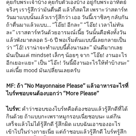
คุยกับพระเจ้าบ้าง คุยกับตัวเองบ้าง อยู่กับพระอาทิตย์
จริงๆ เรารู้สึกว่ามันตื่นดี แล้วก็สดใส เพราะว่าสตาร์ท
วันมาแบบนั้นแล้วเรารู้สึกว่า เออ วันนี้เราชิลๆ กลับกัน
ถ้าตื่นมาแล้วแบบ… “โอ๊ย! อีกละ” “โอ๊ย! เวลาไม่ทัน
ละ” เราสตาร์ทวันด้วยอารมณ์เนี้ย วันนั้นคือพังทั้งวัน
แล้วพังมาตลอด 5-6 ปี พอเริ่มต้นแบบนี้เลยกลายเป็น
ว่า “โอ้! เราน่าจะทำแบบนี้ตั้งนานละ” มันดีมากเลย
มันเป็นแค่ mindset เล็กๆ น้อยๆ จาก “โอ๊ย! งานอะไร
อีกเยอะแยะ” เป็น “โอ๊ะ! วันนี้มีงานอะไรให้ทำบ้างนะ”
แค่เนี้ย mood มันเปลี่ยนเลยครับ
MF: ถ้า “No Mayonnaise Please” แล้วอาหารอะไรที่
ไบร์ทชอบจนต้องบอกว่า “More Please”
ไบร์ท
:
คำว่าชอบของไบร์ทคือต้องชอบแล้วรู้สึกดีที่ได้
กินด้วย ถ้าแบบกะเพราหมูกรอบเนี่ยชอบนะ แต่กิน
เสร็จแล้วไม่ได้รู้สึกดี รู้สึกผิด แบบฉันเอาของอะไร
เข้าไปในร่างกายเนี่ย แต่ถ้าชอบแล้วรู้สึกดี ไบร์ทรู้สึก