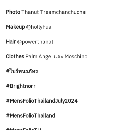
Photo
Thanut Treamchanchuchai
Makeup
@hollyhua
Hair
@powerthanat
Clothes
Palm Angel และ Moschino
#ไบร์ทนรภัทร
#Brightnorr
#MensFolioThailandJuly2024
#MensFolioThailand