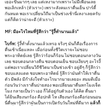
เยอะขึ้นมากๆ เลย แต่เหงามากเพราะไม่มีเพื่อนเลย
พอเลิกเหล้า (หัวเราะ) เพราะสังคมเราตื่นเย็น ปาร์ตี้
กันหมด พอเราเปลี่ยนวิถีมาเป็นช่วงเช้านี่เหงาเลยครับ
แต่ก็คิดว่าน่าจะดี (หัวเราะ)
MF: มีอะไรไหมที่รู้สึกว่า “รู้งี้ทำนานแล้ว”
ไบร์ท
:
รู้งี้ทำตั้งนานแล้วเหรอ จริงๆ มันก็คือเรื่องการ
ตื่นเช้าเนี่ยแหละ เมื่อก่อนทั้งชีวิตเราจะไม่ชอบ
พระอาทิตย์เลย รู้สึกว่าร้อนก็ร้อน ไม่ชอบตอนกลางวัน
เลย ชอบตอนกลางคืน ชอบตอนเย็น ชอบเงียบๆ อะไรงี้
แต่พอเราเปลี่ยนวิถีชีวิตมาเป็นช่วงเช้า อยู่ดีๆ ก็รู้สึกว่า
ชอบแสงแดด ชอบพระอาทิตย์ รู้สึกว่ามันทำให้เราตื่น
ตัว มีพลัง มีกำลังใจทำอะไรมากมายเลยอะ สมมติเมื่อ
ก่อนวันว่างเราตื่นบ่ายสอง พอเปลี่ยนมาตื่นหกโมงเจ็ด
โมง กลายเป็นว่า เออ ก็ได้อยู่กับตัวเอง ได้คิด ตื่นมา
ได้ยินเสียงนกร้อง คือปกติ โห เสียงนกร้องคือก่อนนอน
นี่ตื่นมารู้สึกว่ามันเป็นการเปิดรับวันใหม่ที่ดีมาก
แล้วก็