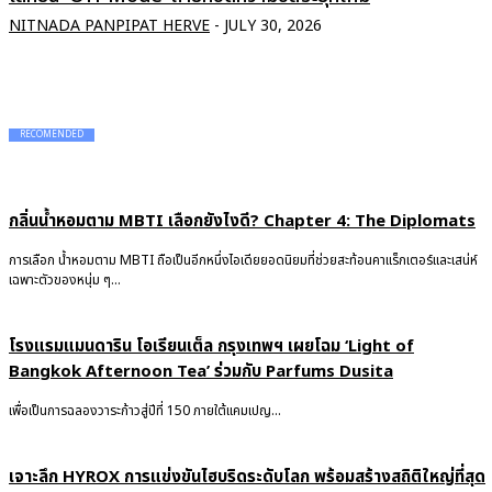
NITNADA PANPIPAT HERVE
-
JULY 30, 2026
RECOMENDED
กลิ่นน้ำหอมตาม MBTI เลือกยังไงดี? Chapter 4: The Diplomats
การเลือก น้ำหอมตาม MBTI ถือเป็นอีกหนึ่งไอเดียยอดนิยมที่ช่วยสะท้อนคาแร็กเตอร์และเสน่ห์
เฉพาะตัวของหนุ่ม ๆ...
โรงแรมแมนดาริน โอเรียนเต็ล กรุงเทพฯ เผยโฉม ‘Light of
Bangkok Afternoon Tea’ ร่วมกับ Parfums Dusita
เพื่อเป็นการฉลองวาระก้าวสู่ปีที่ 150 ภายใต้แคมเปญ...
เจาะลึก HYROX การแข่งขันไฮบริดระดับโลก พร้อมสร้างสถิติใหญ่ที่สุด