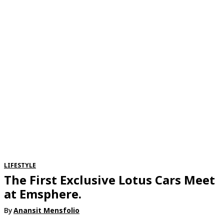
RSATIONS
ENTERTAINMENT
GROOMING
WATCH & JE
LIFESTYLE
The First Exclusive Lotus Cars Meet
at Emsphere.
By
Anansit Mensfolio