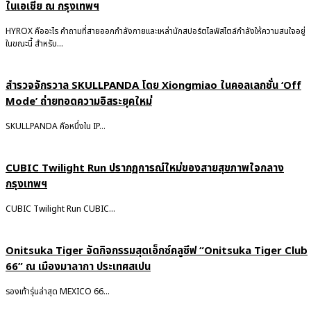
ในเอเชีย ณ กรุงเทพฯ
HYROX คืออะไร คำถามที่สายออกกำลังกายและเหล่านักสปอร์ตไลฟ์สไตล์กำลังให้ความสนใจอยู่
ในขณะนี้ สำหรับ...
สำรวจจักรวาล SKULLPANDA โดย Xiongmiao ในคอลเลกชั่น ‘Off
Mode’ ถ่ายทอดความอิสระยุคใหม่
SKULLPANDA คือหนึ่งใน IP...
CUBIC Twilight Run ปรากฏการณ์ใหม่ของสายสุขภาพใจกลาง
กรุงเทพฯ
CUBIC Twilight Run CUBIC...
Onitsuka Tiger จัดกิจกรรมสุดเอ็กซ์คลูซีฟ “Onitsuka Tiger Club
66” ณ เมืองมาลากา ประเทศสเปน
รองเท้ารุ่นล่าสุด MEXICO 66...