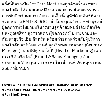
ครั้งนี้ถือว่าเป็น 1st Cars Meet ของลูกค้าครั้งแรกของ
ทางโลตัส ได้ร่วมแลกเปลี่ยนประสบการณ์และอรรถรส
การขับขี่ พร้อมยกระดับความเอ็กซ์คลูซีฟด้วยสิทธิพิเศษ
ร่วมกับทาง EM DISTRICT นำโดย คุณสารเดช พานุรัตน์
ผู้จัดการทั่วไปฝ่ายบริหารงานลูกค้าสัมพันธ์ เอ็ม ดิสทริค
และคุณศศิภา สุวรรณเดช ผู้จัดการทั่วไปฝ่ายขายและ
พัฒนาธุรกิจ เอ็ม ดิสทริค พร้อมถ่ายภาพร่วมกับผู้บริหาร
ทางโลตัส คาร์ ไทยแลนด์ คุณธีรพงศ์ รอดลอย (Country
Manager), คุณนิพิฐ งามโสภี (Head of Marketing) และ
คุณปรีติ ศรีสวัสดิ์ (Brand & Sales Manager) ด้วย
บรรยากาศที่อบอุ่นและประทับใจ เมื่อวันที่ 26 พฤษภาคม
2567 ที่ผ่านมา
Lotus #LotusCars #LotusCarsThailand #EmDistrict
#Emsphere #ELETRE #EMEYA #EMIRA #EXIGE
#ForTheDrivers