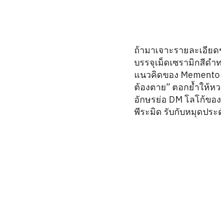
ถ้ามาเจาะรายละเอียดขอ
บรรจุเม็ดเซรามิกสีดำท
แนวคิดของ Memento Mo
ต้องตาย” ตอกย้ำให้หว
อักษรย่อ DM โลโก้ขอ
พีระมิด รับกับหมุดปร