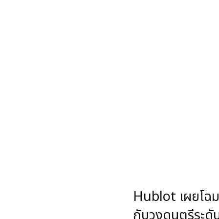
Hublot เผยโฉมง
กับวงดนตรีระ