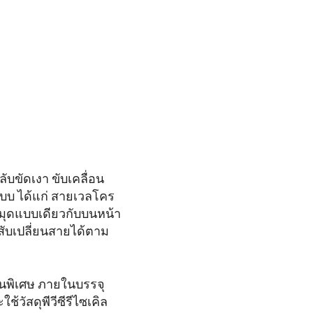
บขัดเงา ขับเคลื่อน
บบ ได้แก่ สายเวลโคร
ุดแบบเดียวกับบนหน้า
บสับเปลี่ยนสายได้ตาม
็นพิเศษ ภายในบรรจุ
วัสดุพีวีซีรีไซเคิล