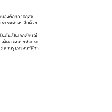
้กับองค์กรการกุศล
ยธรรมต่างๆ อีกด้วย
นโนอันเป็นเอกลักษณ์
ck เติมลวดลายหัวกระ
วง ส่วนรูปทรงนาฬิกา