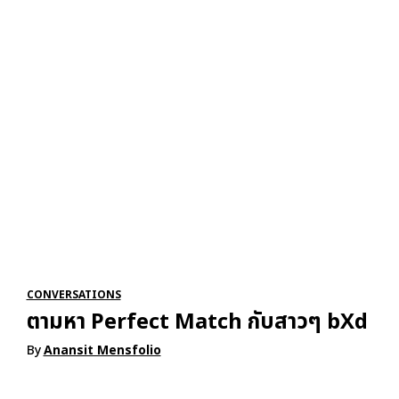
RSATIONS
ENTERTAINMENT
GROOMING
WATCH & JE
CONVERSATIONS
ตามหา Perfect Match กับสาวๆ bXd
By
Anansit Mensfolio