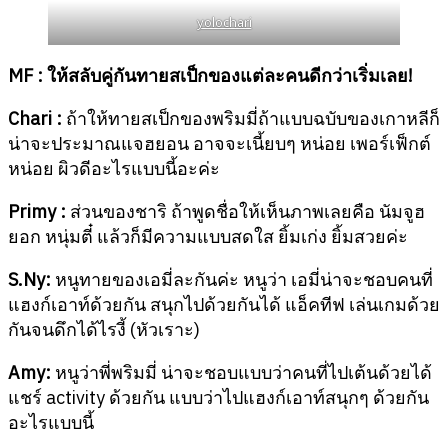
yolochari
MF :
ให้สลับคู่กันทายสเป็กของแต่ละคนดีกว่า
เริ่มเลย!
Chari :
ถ้าให้ทายสเป็กของพริมมี่ถ้าแบบฉบับของเกาหลีก็
น่าจะประมาณแจฮยอน อาจจะเนี้ยบๆ หน่อย เพอร์เฟ็กต์
หน่อย ผิวดีอะไรแบบนี้อะค่ะ
Primy :
ส่วนของชาริ ถ้าพูดชื่อให้เห็นภาพเลยคือ นัมจูฮ
ยอก หนุ่มตี๋ แล้วก็มีความแบบสดใส ยิ้มเก่ง ยิ้มสวยค่ะ
S.Ny:
หนูทายของเอมี่ละกันค่ะ หนูว่า เอมี่น่าจะชอบคนที่
แฮงก์เอาท์ด้วยกัน สนุกไปด้วยกันได้ แอ็คทีฟ เล่นเกมด้วย
กันจนดึกได้ไรงี้ (หัวเราะ)
Amy:
หนูว่าพี่พริมมี่ น่าจะชอบแบบว่าคนที่ไปเต้นด้วยได้
แชร์ activity ด้วยกัน แบบว่าไปแฮงก์เอาท์สนุกๆ ด้วยกัน
อะไรแบบนี้