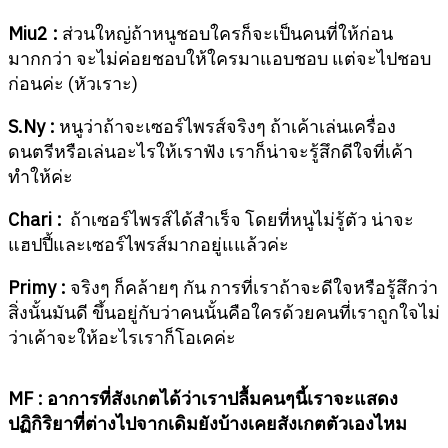
Miu2 :
ส่วนใหญ่ถ้าหนูชอบใครก็จะเป็นคนที่ให้ก่อน
มากกว่า จะไม่ค่อยชอบให้ใครมาแอบชอบ แต่จะไปชอบ
ก่อนค่ะ (หัวเราะ)
S.Ny :
หนูว่าถ้าจะเซอร์ไพรส์จริงๆ ถ้าเค้าเล่นเครื่อง
ดนตรีหรือเล่นอะไรให้เราฟัง เราก็น่าจะรู้สึกดีใจที่เค้า
ทำให้ค่ะ
Chari :
ถ้าเซอร์ไพรส์ได้สำเร็จ โดยที่หนูไม่รู้ตัว น่าจะ
แฮปปี้และเซอร์ไพรส์มากอยู่แแล้วค่ะ
Primy :
จริงๆ ก็คล้ายๆ กัน การที่เราถ้าจะดีใจหรือรู้สึกว่า
สิ่งนั้นมันดี ขึ้นอยู่กับว่าคนนั้นคือใครด้วยคนที่เราถูกใจไม่
ว่าเค้าจะให้อะไรเราก็โอเคค่ะ
MF :
อาการที่สังเกตได้ว่าเราปลื้มคนๆนี้
เราจะแสดง
ปฏิกิริยาที่ต่างไปจากเดิมยังบ้าง
เคยสังเกตตัวเองไหม