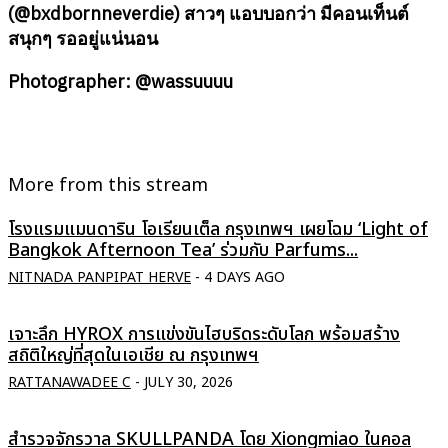
(@bxdbornneverdie) สาวๆ แอบบอกว่า มีคอนเท็นต์
สนุกๆ รออยู่แน่นอน
Photographer: @wassuuuu
More from this stream
โรงแรมแมนดาริน โอเรียนเต็ล กรุงเทพฯ เผยโฉม ‘Light of
Bangkok Afternoon Tea’ ร่วมกับ Parfums...
NITNADA PANPIPAT HERVE
-
4 DAYS AGO
เจาะลึก HYROX การแข่งขันไฮบริดระดับโลก พร้อมสร้าง
สถิติใหญ่ที่สุดในเอเชีย ณ กรุงเทพฯ
RATTANAWADEE C
-
JULY 30, 2026
สำรวจจักรวาล SKULLPANDA โดย Xiongmiao ในคอล