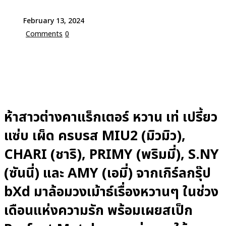
February 13, 2024
Comments
0
ห้าสาวต่างคาแร็กเตอร์ หวาน เท่ เปรี้ยว
แซ่บ เผ็ด ครบรส MIU2 (มิวมิว),
CHARI (ชาริ), PRIMY (พริมมี่), S.NY
(ซันนี่) และ AMY (เอมี่) จากเกิร์ลกรุ๊ป
bXd มาล้อมวงเม้าธ์เรื่องหวานๆ ในช่วง
เดือนแห่งความรัก พร้อมเผยสเป็ก