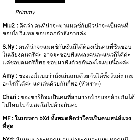
Primmy
Miu2 :
คิดว่า คนที่น่าจะมาแมตช์กับมิวน่าจะเป็นคนที่
ชอบไปวิ่งเทล ชอบออกกำลังกายค่ะ
S.Ny :
คนที่น่าจะแมตช์กับซันนี่ได้ต้องเป็นคนที่ชื่นชอบ
ในเสียงดนตรีค่ะ อาจจะชอบฟังเพลงคนละแนวก็ได้ค่ะ
แค่ชอบดนตรีก็พอ ชอบมาฟังด้วยกันอะไรแบบนี้อะค่ะ
Amy :
ของเอมี่แบบว่านั่งเล่นเกมด้วยกันได้ทั้งวันค่ะ เกม
อะไรก็ได้ค่ะ แค่เล่นด้วยกันก็พอ (หัวเราะ)
Chari :
ของชาริก็จะเป็นคนที่สามารถบ้าๆบอๆด้วยกันได้
ไปไหนไปกัน สดใสไปด้วยกันค่ะ
MF :
ในบรรดา bXd ทั้งหมดคิดว่าใครเป็นคนเสน่ห์แรง
ที่สุด
bXd:
หืมมม น่าจะทุกคนเลย น่าจะคนละแบบ ทุกคนมี