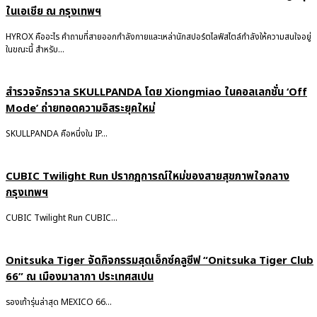
ในเอเชีย ณ กรุงเทพฯ
HYROX คืออะไร คำถามที่สายออกกำลังกายและเหล่านักสปอร์ตไลฟ์สไตล์กำลังให้ความสนใจอยู่
ในขณะนี้ สำหรับ...
สำรวจจักรวาล SKULLPANDA โดย Xiongmiao ในคอลเลกชั่น ‘Off
Mode’ ถ่ายทอดความอิสระยุคใหม่
SKULLPANDA คือหนึ่งใน IP...
CUBIC Twilight Run ปรากฏการณ์ใหม่ของสายสุขภาพใจกลาง
กรุงเทพฯ
CUBIC Twilight Run CUBIC...
Onitsuka Tiger จัดกิจกรรมสุดเอ็กซ์คลูซีฟ “Onitsuka Tiger Club
66” ณ เมืองมาลากา ประเทศสเปน
รองเท้ารุ่นล่าสุด MEXICO 66...