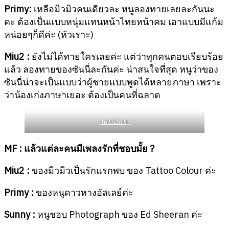
Primy:
เหลือมิวมิวคนเดียวละ หนูลองทายเลยละกันนะ
คะ ต้องเป็นแบบหนุ่มแทนหน้าไทยหน้าคม เอาแบบมีแก้ม
หน่อยๆก็ดีค่ะ (หัวเราะ)
Miu2 :
ยังไม่ได้ทายใครเลยค่ะ แต่ว่าทุกคนตอบเรียบร้อย
แล้ว ลองทายของซันนี่ละกันค่ะ น่าสนใจที่สุด หนูว่าของ
ซันนี่น่าจะเป็นแบบว่าผู้ชายแบบพูดได้หลายภาษา เพราะ
ว่าน้องเก่งภาษาเยอะ ต้องเป็นคนที่ฉลาด
_miu2miu_
MF :
แล้วแต่ละคนมีเพลงรักที่ชอบมั้ย
?
Miu2 :
ของมิวมิวเป็นรักแรกพบ ของ Tattoo Colour ค่ะ
Primy :
ของหนูดาวหางฮัลเลย์ค่ะ
Sunny :
หนูชอบ Photograph ของ Ed Sheeran ค่ะ