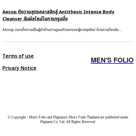
Aesop ตีความสูตรคลาสสิกสู่ Antithesis Intense Body
Cleanser สัมผัสใหม่ในการกรูมมิ่ง
Aesop ตอกย้ำความเป็นผู้นำด้านการดูแลตัวเองของผู้ชายยุคใหม่ ด้วยการต้อนรับ...
Terms of use
MEN'S FOLIO
Privacy Notice
© Copyright - Men's Folio and Digitaria's Men's Foilo Thailand are published under
Digitaria Co. Ltd. All Rights Reserved.