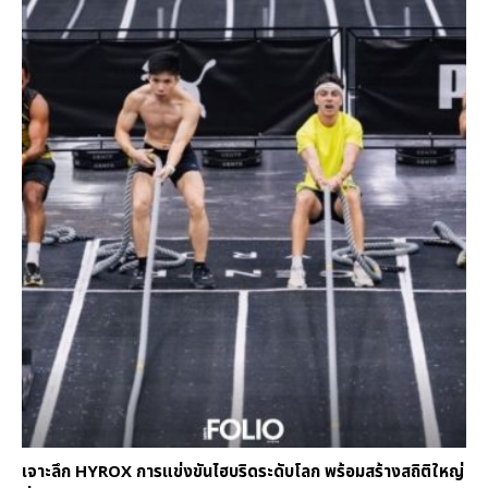
เจาะลึก HYROX การแข่งขันไฮบริดระดับโลก พร้อมสร้างสถิติใหญ่