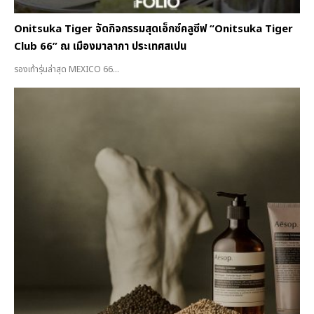
Onitsuka Tiger จัดกิจกรรมสุดเอ็กซ์คลูซีฟ “Onitsuka Tiger
Club 66” ณ เมืองมาลากา ประเทศสเปน
รองเท้ารุ่นล่าสุด MEXICO 66...