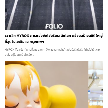
เจาะลึก HYROX การแข่งขันไฮบริดระดับโลก พร้อมสร้างสถิติใหญ่
ที่สุดในเอเชีย ณ กรุงเทพฯ
HYROX คืออะไร คำถามที่สายออกกำลังกายและเหล่านักสปอร์ตไลฟ์สไตล์กำลังให้ความ
สนใจอยู่ในขณะนี้ สำหรับ...