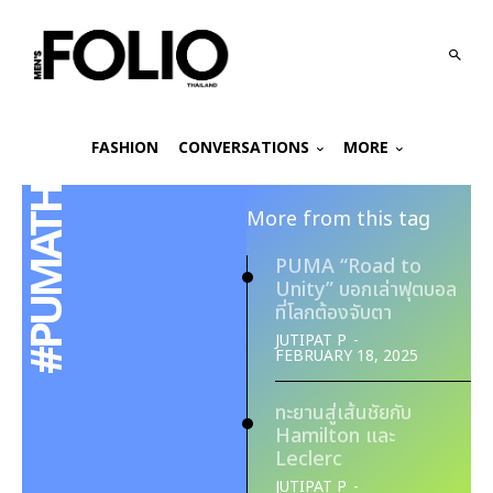
FASHION
CONVERSATIONS
MORE
#PUMATH
More from this tag
PUMA “Road to
Unity” บอกเล่าฟุตบอล
ที่โลกต้องจับตา
JUTIPAT P
-
FEBRUARY 18, 2025
ทะยานสู่เส้นชัยกับ
Hamilton และ
Leclerc
JUTIPAT P
-