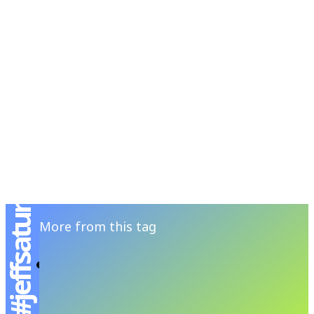
RSATIONS
ENTERTAINMENT
GROOMING
WATCH & JE
#jeffsatur
More from this tag
POP MART เปิดแลนด์มาร์กใหม่ที่ริมแม่น้ำ
เจ้าพระยา ICONSIAM ชั้น 7
JUTIPAT P
-
AUGUST 8, 2025