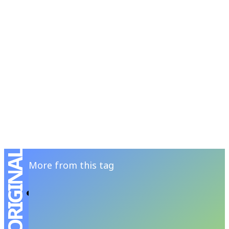
RSATIONS
ENTERTAINMENT
GROOMING
WATCH & JE
More from this tag
สำรวจร่องรอยของศิลปะ ผ่านแฟชั่นที่กล้าทดลอง
กับ Greyhound Original
JUTIPAT P
-
OCTOBER 14, 2025