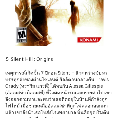
Silent Hill : Origins
เหตุการณ์เกิดขึ้น 7 ปีก่อน Silent Hill ระหว่างขับรถ
บรรทุกส่งของผ่านไซเลนต์ ฮิลล์ตอนกลางคืน Travis
Grady (ทราวิส แกรดี้) ได้พบกับ Alessa Gillespie
(อัลเลสซ่า กิลเลสพี) ที่วิ่งตัดหน้ารถและหายตัวไป เขา
จึงออกตามหาและพบว่าเธอติดอยู่ในบ้านที่กำลังถูก
ไฟไหม้ เมื่อช่วยเหลืออัลเลสซ่าที่ถูกไฟคลอกออกมา
แล้ว เขาจึงนำเธอไปส่งโรงพยาบาล นั่นคือจุดเริ่มต้น