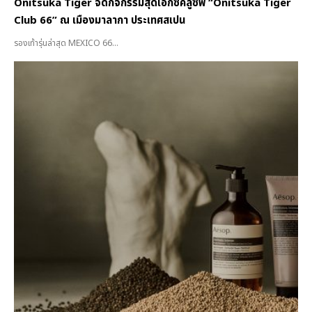
Onitsuka Tiger จัดกิจกรรมสุดเอ็กซ์คลูซีฟ “Onitsuka Tiger
Club 66” ณ เมืองมาลากา ประเทศสเปน
รองเท้ารุ่นล่าสุด MEXICO 66...