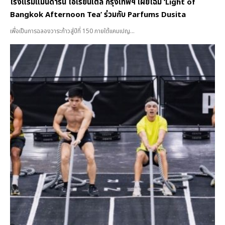
โรงแรมแมนดาริน โอเรียนเต็ล กรุงเทพฯ เผยโฉม ‘Light of
Bangkok Afternoon Tea’ ร่วมกับ Parfums Dusita
เพื่อเป็นการฉลองวาระก้าวสู่ปีที่ 150 ภายใต้แคมเปญ...