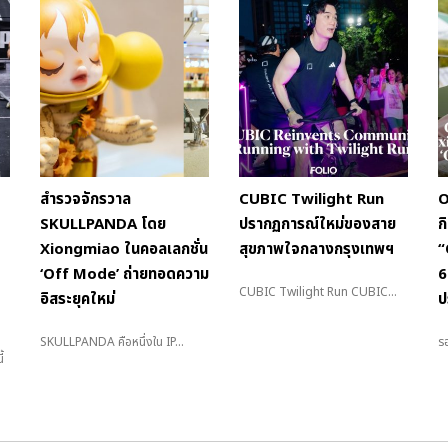
สำรวจจักรวาล
CUBIC Twilight Run
O
SKULLPANDA โดย
ปรากฏการณ์ใหม่ของสาย
ก
Xiongmiao ในคอลเลกชั่น
สุขภาพใจกลางกรุงเทพฯ
“
‘Off Mode’ ถ่ายทอดความ
6
CUBIC Twilight Run CUBIC...
อิสระยุคใหม่
ป
SKULLPANDA คือหนึ่งใน IP...
รอ
้