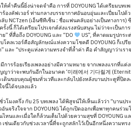
ทำให้ค่ำคืนนี้ยิ่งน่าจดจำคือ การที่ DOYOUNG ได้เตรียมบ
’ มาร้องคัฟเวอร์ ท่ามกลางบรรยากาศอันอบอุ่นและเปี่ยมไ
ับ NCTzen (เอ็นซีทีเซ็น : ชื่อแฟนคลับอย่างเป็นทางการ) ซ
รั้งนี้ ก็ได้เตรียมโปรเจกต์ส่งแรงสนับสนุน ไม่ว่าจะเป็น
าย” ที่สื่อถึง DOYOUNG และ “DO
US”, ที่คาดผมรูปกระ
กใบโคลเวอร์คือสัญลักษณ์แห่งความโชคดี DOYOUNG ก็เปรี
 และ “ประตูแห่งความทรงจำที่ล้ำค่า คือ คำสัญญาว่าเรา
ร์ตมีการร้อยเรียงเพลงอย่างมีความหมาย จากเพลงแรกที่
่นสัญญาว่าจะพบกันอีกในอนาคต ‘미래에서 기다릴게 (Eternity)’ 
ะเดินขอบคุณผู้ชมทั่วเวทีและกลับไปยังหลังบานประตูที่ปิด
ใจนี้ได้จบลงแล้ว
วโมงครึ่ง กับ 25 บทเพลง ได้พิสูจน์ให้เห็นแล้วว่า “บานประต
าวอันจริงใจจาก DOYOUNG ได้ถูกเปิดออกเพื่อพาทุกคนร่วม
บานไหนและเมื่อใดก็ล้วนเต็มไปด้วยความสุขที่ DOYOUNG แล
า เช่นเดียวกับช่วงเวลานี้ที่จะถูกสลักไว้เป็นอีกหนึ่งความทร