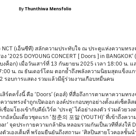
By
Thunthiwa Mensfolio
CT (เอ็นซีที) สลักความประทับใจ ณ ประตูแห่งความทรงจำท
งที่สอง ‘2025 DOYOUNG CONCERT [ Doors ] in BANGKOK’
 แบงค็อก) เมื่อวันเสาร์ที่ 13 กันยายน 2025 เวลา 18:00 น. แล
:00 น. ณ ธันเดอร์โดม ตอกย้ำถึงพลังความนิยมสุดแข็งแกร่
 2 รอบการแสดง รวมแล้วมีผู้ร่วมงานเกือบหมื่นคน
ร์ตครั้งนี้ คือ ‘Doors’ (ดอส์) ที่สื่อถึงการตามหาความทร
งความทรงจำถูกเปิดออก องค์ประกอบทุกอย่างตั้งแต่เซ็ตลิสต
ชื่อมโยงเข้ากับคีย์เวิร์ด ‘ประตู’ ได้อย่างลงตัว ร่วมด้วย
กอัลบั้มเดี่ยวชุดแรก ‘청춘의 포말 (YOUTH)’ ที่เข้าถึงความรู
ง ‘Soar’ จุดประกายความกล้าฝัน หลอมรวมกันเป็นเวทีที่ส่งใ
ตัวเองเต็มที่ พร้อมยืนยันถึงสถานะ ‘ศิลปินสายโวคอลชั้