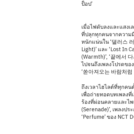
ป็อป’
เมื่อไฟดับลงและแสงเลเ
ที่ปลุกทุกคนจากความ
หนักแน่นใน ‘댈러스 러브 
Light)’ และ ‘Lost In 
(Warmth)’, ‘끝에서 다시 (
ไปจนถึงเพลงโปรดของแ
‘쏟아져오는 바람처럼 눈부
ถึงเวลาไฮไลต์ที่ทุกค
เพื่อถ่ายทอดบทเพลงที่
ร้องที่ผ่อนคลายและ
(Serenade)’, เพลงประ
‘Perfume’ ของ NCT DO