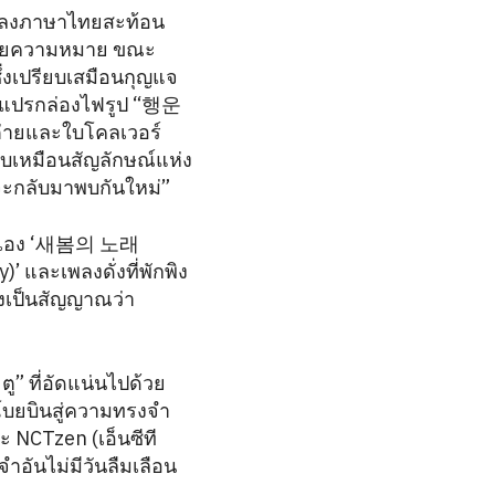
ทเพลงภาษาไทยสะท้อน
ปด้วยความหมาย ขณะ
ึ่งเปรียบเสมือนกุญแจ
การแปรกล่องไฟรูป “행운
ต่ายและใบโคลเวอร์
ยบเหมือนสัญลักษณ์แห่ง
จะกลับมาพบกันใหม่”
แต่งเอง ‘새봄의 노래
และเพลงดั่งที่พักพิง
ลงเป็นสัญญาณว่า
ู” ที่อัดแน่นไปด้วย
โบยบินสู่ความทรงจำ
ะ NCTzen (เอ็นซีที
งจำอันไม่มีวันลืมเลือน