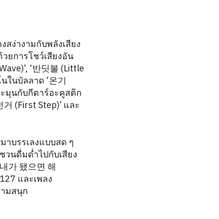
งสง่างามกับพลังเสียง
วยการโชว์เสียงอัน
ave)’, ‘반딧불 (Little
ปียโนในบัลลาด ‘온기
มุนกับกีตาร์อะคูสติก
거 (First Step)’ และ
จ๊สมาบรรเลงแบบสด ๆ
วนดื่มด่ำไปกับเสียง
เขา ‘내가 됐으면 해
T 127 และเพลง
วามสนุก