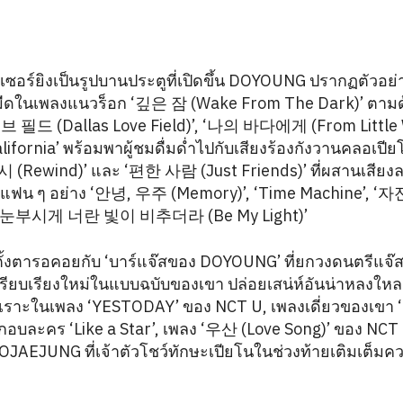
ซอร์ยิงเป็นรูปบานประตูที่เปิดขึ้น DOYOUNG ปรากฏตัวอย่า
มืดในเพลงแนวร็อก ‘깊은 잠 (Wake From The Dark)’ ตามด้
필드 (Dallas Love Field)’, ‘나의 바다에게 (From Little W
California’ พร้อมพาผู้ชมดื่มด่ำไปกับเสียงร้องกังวานคลอเ
Rewind)’ และ ‘편한 사람 (Just Friends)’ ที่ผสานเสียงละ
ฟน ๆ อย่าง ‘안녕, 우주 (Memory)’, ‘Time Machine’, ‘자전
시게 너란 빛이 비추더라 (Be My Light)’
นตั้งตารอคอยกับ ‘บาร์แจ๊สของ DOYOUNG’ ที่ยกวงดนตรีแ
เรียบเรียงใหม่ในแบบฉบับของเขา ปล่อยเสน่ห์อันน่าหลงใหลช
ไพเราะในเพลง ‘YESTODAY’ ของ NCT U, เพลงเดี่ยวของ
กอบละคร ‘Like a Star’, เพลง ‘우산 (Love Song)’ ของ NC
JAEJUNG ที่เจ้าตัวโชว์ทักษะเปียโนในช่วงท้ายเติมเต็มค